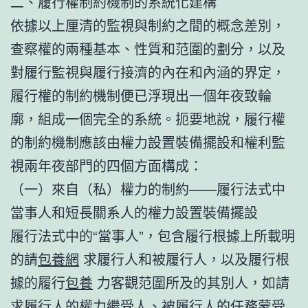
二、履行權制約機制的系統化建構
依據以上厘清的監視與制約之間的概念差別，
查察權的兩種基本、性質和范圍的劃分，以及
對履行監視與履行接濟的內在和內涵的界定，
履行權的制約機制便已浮現出一個年夜致輪
廓，組成一個完全的系統。扼要地說，履行權
的制約機制應該由權力設置裝備擺設和權利監
視兩年夜部門的四個方面構成：
（一）來自（私）權力的制約——履行法式中
當事人和短長關系人的權力設置裝備擺設
履行法式中的“當事人”，包含履行根據上所載明
的請
包養網
求履行人和被履行人，以及履行根
據的履行
包養
力客觀范圍所及的其別人，如請
求履行人的權力繼受人、被履行人的任務蒙受