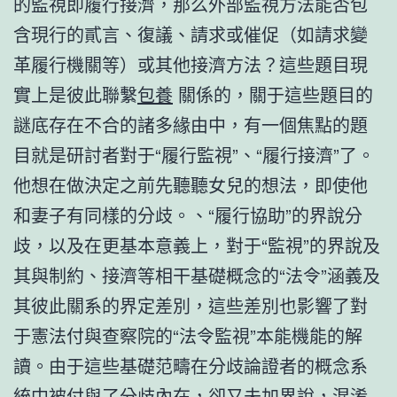
的監視即履行接濟，那么外部監視方法能否包
含現行的貳言、復議、請求或催促（如請求變
革履行機關等）或其他接濟方法？這些題目現
實上是彼此聯繫
包養
關係的，關于這些題目的
謎底存在不合的諸多緣由中，有一個焦點的題
目就是研討者對于“履行監視”、“履行接濟”了。
他想在做決定之前先聽聽女兒的想法，即使他
和妻子有同樣的分歧。、“履行協助”的界說分
歧，以及在更基本意義上，對于“監視”的界說及
其與制約、接濟等相干基礎概念的“法令”涵義及
其彼此關系的界定差別，這些差別也影響了對
于憲法付與查察院的“法令監視”本能機能的解
讀。由于這些基礎范疇在分歧論證者的概念系
統中被付與了分歧內在，卻又未加界說，混淆