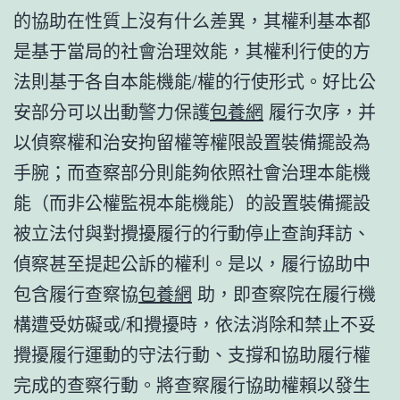
的協助在性質上沒有什么差異，其權利基本都
是基于當局的社會治理效能，其權利行使的方
法則基于各自本能機能/權的行使形式。好比公
安部分可以出動警力保護
包養網
履行次序，并
以偵察權和治安拘留權等權限設置裝備擺設為
手腕；而查察部分則能夠依照社會治理本能機
能（而非公權監視本能機能）的設置裝備擺設
被立法付與對攪擾履行的行動停止查詢拜訪、
偵察甚至提起公訴的權利。是以，履行協助中
包含履行查察協
包養網
助，即查察院在履行機
構遭受妨礙或/和攪擾時，依法消除和禁止不妥
攪擾履行運動的守法行動、支撐和協助履行權
完成的查察行動。將查察履行協助權賴以發生