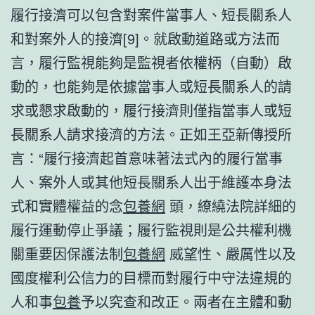
履行接濟可以包含對案件當事人、短長關系人
和對案外人的接濟[9]。就啟動道路或方法而
言，履行監視能夠是監視者依權柄（自動）啟
動的，也能夠是依據當事人或短長關系人的請
求或懇求啟動的，履行接濟則僅指當事人或短
長關系人請求接濟的方法。正如王亞新傳授所
言：“履行接濟起首意味著法式內的履行當事
人、案外人或其他短長關系人出于維護本身法
式和實體權益的念
包養網
頭，繚繞法院詳細的
履行運動停止爭議；履行監視則是公共權利機
關重要因保護法制
包養網
威望性、嚴厲性以及
國度權利公信力的目標而對履行中守法違規的
人和事
包養
予以究查和改正。兩者在主體和動