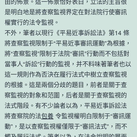
由的佈景。這一佈景恰好表白，立法的主旨很
是明白地是將查察監視界定在對法院行使審訊
權實行的法令監視。
不外，筆者以現行《平易近事訴訟法》第14 條
將查察監視限制于“平易近事審訊運動”為根據，
將“查察監視”限制于法院“審訊”行動而不包括對
當事人“訴訟”行動的監視，并不料味著筆者也以
這一規則作為否決在履行法式中樹立查察監視
的根據。這是兩個分歧的題目，前者是關于查
察監視的對象和范圍，后者是關于查察監視的
法式階段。有不少論者以為，平易近事訴訟法
將查察院的法
包養
令監視權明白限制于“審訊運
動”，是以查察監視權僅限于“審訊法式”，而不
觸及履行法式。筆者以為，在法令說明的層面