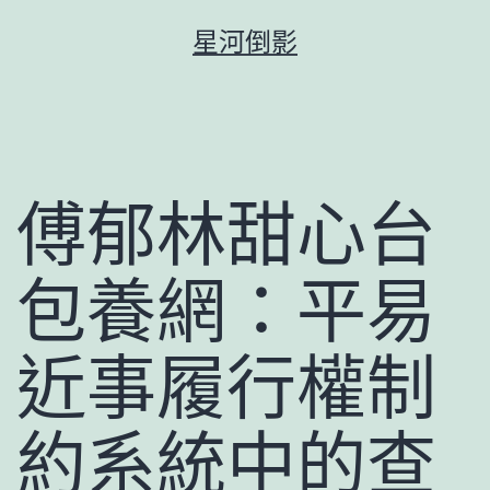
跳
星河倒影
至
主
要
內
容
傅郁林甜心台
包養網：平易
近事履行權制
約系統中的查