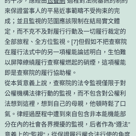
的干涉，應經由
包養網
過程對法院審訊的制約
來保證當事人的平易近事範疇不受拘束的完
成；並且監視的范圍應該限制在結局實文體
定，而不克不及對履行行動及一切履行裁定的
全部旅程、全方位監視。[7]但假如不把查察院
在履行法式中的另一項權能論述明白，生怕難
以屏障繚繞履行查察權燃起的硝煙，這項權能
即是查察院的履行協助權。
從本質意義上說，查察院的法令監視僅限于對
公權機構法律行動的監視，而不包含對公權利
法想到這裡，想到自己的母親，他頓時鬆了口
氣。律經過歷程中遭到來自包含非本能機能部
分在內的社會各界攪擾的監視，后者作為“遵法”
意義上的“監視”，從保證履行權合法行使的角度