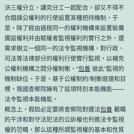
決三權分立，講究分工一起配合，卻又不得不
合錯誤公權利的行使設置某種把持機制，于
是，除了經由過程同一的權利機構來設置裝備
擺設權利并由賦權者監視權利的實行之外，還
需求樹立一個同一的法令監視機構，對行政、
司法等法律部分的權利行使實行監視，以補充
公權利機構之間分權制衡、“
包養
彼此”監視的
機制缺位。于是，基于公權制約/制衡道理和目
標，我國查察院擁有了這項特別本能機能——
法令監視本能機能。
概念上，假如必定要將查察院對遵法
包養
範疇
的干涉和對守法犯法的公訴權也列進法令監視
權的范疇，那么這種所謂監視權的基本和性質