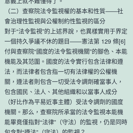
意義上就不難懂得了。
（二）查察院法令監視權的基本和性質——社
會治理性監視與公權制約性監視的區分
對于“法令監視”的上述界說，也異樣實用于界定
一個持久爭議不休的題目——憲法第 129 條[6]
付與查察院“國度的法令監視機關”的腳色、本能
機能及其范圍。國度的法令實行包含法律和遵
法，而法律者包含指一切有法律權的公權機
關，遵法者則包含一切受法令調劑確當事人，
包含國民、法人、其他組織和以當事人成分
（好比作為平易近事主體）受法令調劑的國度
機關。那么，查察院所承當的法令監視本能機
能畢竟僅指對“法律”（守法）的監視，仍是同時
包含對“遵法”（守法）的監視？