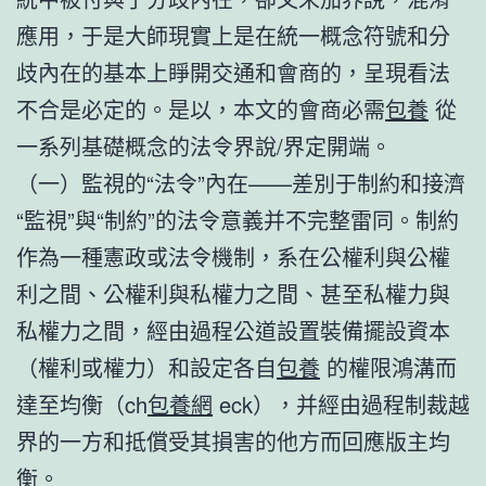
應用，于是大師現實上是在統一概念符號和分
歧內在的基本上睜開交通和會商的，呈現看法
不合是必定的。是以，本文的會商必需
包養
從
一系列基礎概念的法令界說/界定開端。
（一）監視的“法令”內在——差別于制約和接濟
“監視”與“制約”的法令意義并不完整雷同。制約
作為一種憲政或法令機制，系在公權利與公權
利之間、公權利與私權力之間、甚至私權力與
私權力之間，經由過程公道設置裝備擺設資本
（權利或權力）和設定各自
包養
的權限鴻溝而
達至均衡（ch
包養網
eck），并經由過程制裁越
界的一方和抵償受其損害的他方而回應版主均
衡。