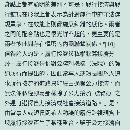
身點上都有顯明的差別。可是，履行接濟與履
行監視在形狀上都表示為針對履行中的守法違
規景象，在效能上則都施展糾錯的感化。兩者
之間的配合點也是很光鮮凸起的，更主要的是
兩者彼此間存在慎密的內涵聯繫關係。”[10]
值得誇大的是，履行接濟與私權膠葛接濟分
歧。履行接濟是針對公權利機構（法院）的強
迫履行而提出的，因此當事人或短長關系人追
求履行接濟的道路只能經由過程公力接濟，而
無法像私權膠葛那樣除了公力接濟（訴訟）之
外還可選擇自力接濟或社會接濟道路。于是，
由當事人或短長關系人動議的履行監視現實上
與履行接濟產生了某種重合。鑒于公力接濟自