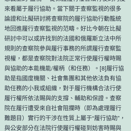
來看屬于履行協助。當下關于查察監視的很多
論證和比擬研討將查察院的履行協助行動籠統
地回進履行查察監視的范疇。好比今朝在比擬
研討中可以或許找到的法國和俄羅斯立法中所
規則的查察院參與履行事務的所謂履行查察監
視權，都是查察院對法院正常行使履行權時賜
與協助的本能機能/權柄（和任務）。[8]履行協
助是指國度機關、社會集團和其他依法負有協
助任務的小我或組織，對于履行機構合法行使
履行權所依法賜與的支撐、輔助和保證。查察
院在履行遭受來自社會阻攔時（即為處理履行
難題目）實行的干涉在性質上屬于“履行協助”，
與公安部分在法院行使履行權碰到妨害時賜與