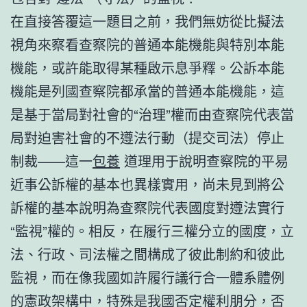
在直接答覆這一題目之前，我們無妨從比擬法
視角來察看查察院的普通本能機能與特別本能
機能，或許能取得某種啟示息爭釋。公訴本能
機能是列國查察院都承當的普通本能機能，這
是基于當局對社會的“治理”權而由查察院代表當
局對迫害社會的不遵法行動（提交司法）停止
制裁——這一
包養
道理用于說明查察院的平易
近事公訴權的基本也異樣實用，尚未見到將公
訴權的基本說明為查察院代表國度對遵法實行
“監視”權的。相反，在履行三權分立的國度，立
法、行政、司法權之間構成了彼此制約和彼此
監視，而在像我國如許履行議行合一體系體例
的憲政架構中，特殊是我國否定權利朋分，否