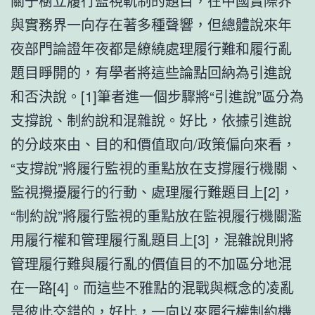
關于樹立履行監視軌制的題目，在中國實際界
與實務界一向存在著多種聲響，但總體說來年
夜部門論證年夜都是繚繞處理履行難和履行亂
題目睜開的，有學者將這些論點回納為引進說
和否決說。[1]筆者進一個步驟將“引進說”區分為
支撐說、制約說和混雜說。好比，依據引進說
的分歧來由、目的和價值取向/政策偏向來看，
“支撐說”將履行監視的重點放在支撐履行機關、
監視攪擾履行的行動、處理履行難題目上[2]，
“制約說”將履行監視的重點放在監視履行機關濫
用履行權和管理履行亂題目上[3]，混雜說則將
管理履行難與履行亂的價值目的不加區分地混
在一路[4]。而這些不雅點的混戰與概念的凌亂
是彼此交錯的，好比，一向以來履行權制約機