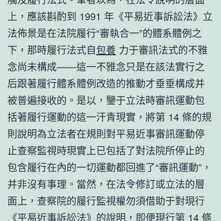
上，應該斟酌到 1991 年《平易近事訴訟法》立
法佈景是在法院履行“審執合一”的體系體例之
下，那時履行法式自
包養
力于審訊法式的不雅
念尚未構成——這一不雅念只是在該法實行之
后跟著履行體系體例改造的推動才垂垂構成并
被普遍接收的。是以，鑒于立法時審訊運動包
括著履行運動的這一汗青現實，將第 14 條的規
則說明為立法者在規則對平易近事審訊運動停
止查察監視時現實上已包括了對法院所停止的
包含履行在內的一切運動都回進了“審訊運動”，
并非沒有事理。當然，在法令修訂或立法的層
面上，查察院的履行監視權勿須借助于對現行
《平易近事訴訟法》的說明，即便現行第 14 條