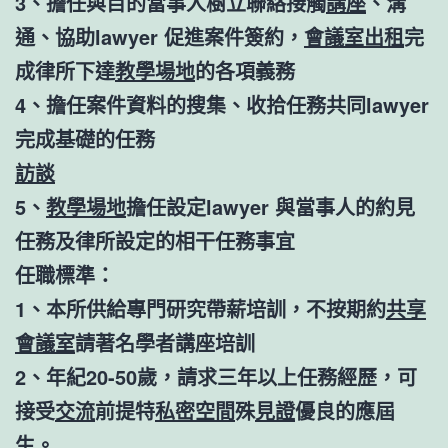
3、擔任與目的當事人樹立聯絡接觸
講座
、溝
通、協助lawyer 促進案件簽約，
會議室出租
完
成律所下達
教學場地
的各項義務
4、擔任案件資料的搜集、收拾任務共同lawyer
完成基礎的任務
訪談
5、
教學場地
擔任設定lawyer 與當事人的約見
任務及律所設定的相干任務事宜
任職標準：
1、本所供給專門研究帶薪培訓，不按期約
共享
會議室
請著名學者講座培訓
2、年紀20-50歲，請求三年以上任務經歷，可
接受
交流
前提特
私密空間
殊
見證
優良的應屆
生。