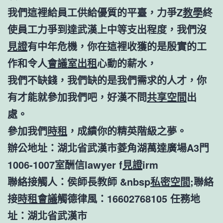
我們這裡給員工供給優質的平臺，力爭Z
教學
終
使員工力爭到達武漢上中等支出程度，我們沒
見證
有中年危機，你在這裡收獲的是殷實的工
作和令人
會議室出租
心動的薪水，
我們不缺錢，我們缺的是我們需求的人才，你
有才能就參加我們吧，好漢不問
共享空間
出
處。
參加我們
時租
，成績你的精英階級之夢。
辦公地址：湖北省武漢市菱角湖萬達廣場A3門
1006-1007室酬信lawyer f
見證
irm
聯絡接觸人：侯師長教師 &nbsp
私密空間
;聯絡
接
時租會議
觸德律風：16602768105 任務地
址：湖北省武漢市