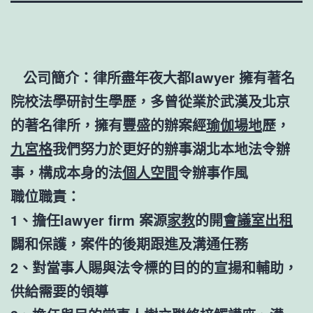
公司簡介：律所盡年夜大都lawyer 擁有著名
院校法學研討生學歷，多曾從業於武漢及北京
的著名律所，擁有豐盛的辦案經
瑜伽場地
歷，
九宮格
我們努力於更好的辦事湖北本地法令辦
事，構成本身的法
個人空間
令辦事作風
職位職責：
1、擔任lawyer firm 案源
家教
的開
會議室出租
闢和保護，案件的後期跟進及溝通任務
2、對當事人賜與法令標的目的的宣揚和輔助，
供給需要的領導