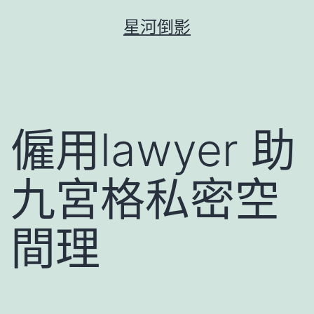
跳
星河倒影
至
主
要
內
容
僱用lawyer 助
九宮格私密空
間理