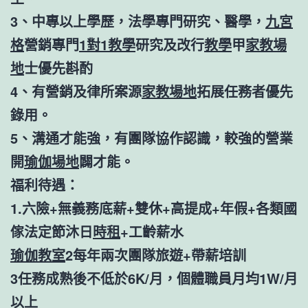
3、中專以上學歷，法學專門研究、醫學，
九宮
格
營銷專門
1對1教學
研究及改行
教學
甲
家教場
地
士優先斟酌
4、有營銷及律所案源
家教場地
拓展任務者優先
錄用。
5、溝通才能強，有團隊協作認識，較強的營業
開
瑜伽場地
闢才能。
福利待遇：
1.六險+無義務底薪+雙休+高提成+年假+各類國
傢法定節沐日
時租
+工齡薪水
瑜伽教室
2每年兩次團隊旅遊+帶薪培訓
3任務成熟後不低於6K/月，個體職員月均1W/月
以上