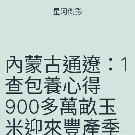
跳
星河倒影
至
主
要
內
容
內蒙古通遼：1
查包養心得
900多萬畝玉
米迎來豐產季_