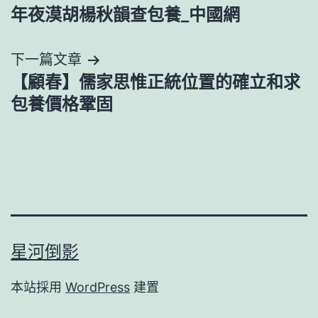
年夜漠胡楊秋韻查包養_中國網
章
導
下一篇文章
【顧春】儒家思惟正統位置的確立和求
覽
包養價格鞏固
星河倒影
本站採用
WordPress
建置