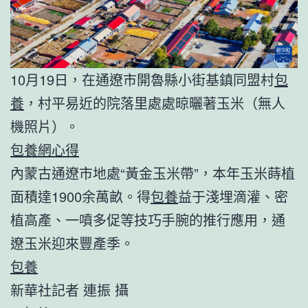
10月19日，在通遼市開魯縣小街基鎮同盟村
包
養
，村平易近的院落里處處晾曬著玉米（無人
機照片）。
包養網心得
內蒙古通遼市地處“黃金玉米帶”，本年玉米蒔植
面積達1900余萬畝。得
包養
益于淺埋滴灌、密
植高產、一噴多促等技巧手腕的推行應用，通
遼玉米迎來豐產季。
包養
新華社記者 連振 攝