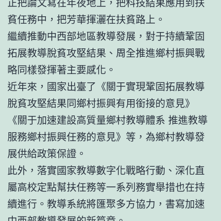
正把論文寫在年夜地上，把科技結果應用到扶
貧任務中，把芳華揮灑在扶貧路上。
繼續推動中西部地區教導發展，對于持續鞏固
拓展教導脫貧攻堅結果、周全推進鄉村振興戰
略同樣發揮著主要感化。
近年來，國家出臺了《關于實現鞏固拓展教導
脫貧攻堅結果同鄉村振興有用銜接的意見》
《關于加速建設高質量鄉村教導體系 推進教導
服務鄉村振興任務的意見》等，為鄉村教導發
展供給政策保證。
此外，落實國家教導數字化戰略行動、深化直
屬高校定點幫扶任務等一系列務實舉措也在持
續進行。教導系統將匯聚多方協力，書寫加速
中西部教導發展的新篇章。