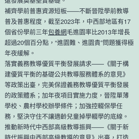
遠發展奠基堅實基礎。
補齊學前普惠資源短板——不斷晉陞學前教導
普及普惠程度，截至2023年，中西部地區有17
個省份學前三年
包養網
毛進園率比2013年增長
超過20個百分點，“進園難、進園貴”問題獲得極
年夜緩解。
落實義務教導優質平衡發展請求——《關于構
建優質平衡的基礎公共教導服務體系的意見》
等政策出臺，完美保證義務教導優質平衡發展
的政策體系；加年夜項目實施力度，晉陞單薄
學校、農村學校辦學條件；加強控輟保學任
務，堅決守住不讓適齡兒童掉學輟學的底線。
推動新時代中西部高級教導振興——《關于新
時代振興中西部高級教導的意見》出臺，打造