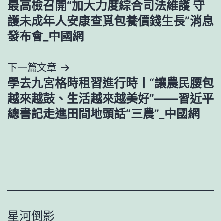
最高檢召開“加大力度綜合司法維護 守
章
護未成年人安康查覓包養價錢生長”消息
導
發布會_中國網
覽
下一篇文章
學去九宮格時租習進行時丨“讓農民腰包
越來越鼓、生活越來越美好”——習近平
總書記走進田間地頭話“三農”_中國網
星河倒影