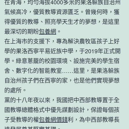
在青海，均勻海拔4000多米的果洛躲族自治州
氣候高冷，優質教導資源匱乏。曾幾何時，獲
得優質的教導、照亮學天生才的夢想，是這里
最深切的期盼
包養網
。
在上海市的支援下，專為解決農牧區孩子上好
學的果洛西寧平易近族中學，于2019年正式開
學。綠意蔥蘢的校園環境、設施完美的學生宿
舍、數字化的智能教室……這里，是果洛躲族
自治州孩子們在西寧的家，也是他們實現夢想
的處所。
黨的十八年夜以來，我國把中西部教導置于全
國教導總體格式中優先謀劃設計，保證每個孩
子受教導的權
包養網價錢
利，為中西部教導長