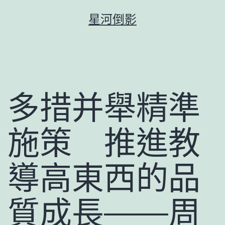
跳
星河倒影
至
主
要
內
容
多措并舉精準
施策 推進教
導高東西的品
質成長——周