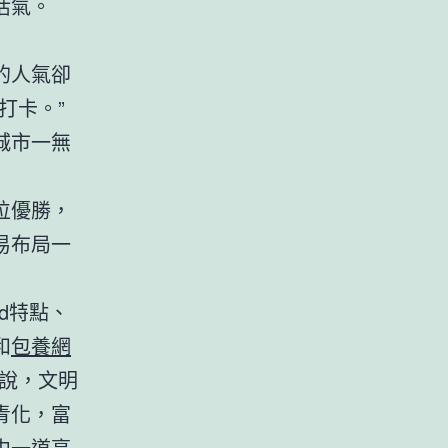
活氣。
的人氣卻
打卡。”
城市一無
位優勝，
易布局一
d特點、
和
包養網
鑫說，文明
青化，富
中一道亮