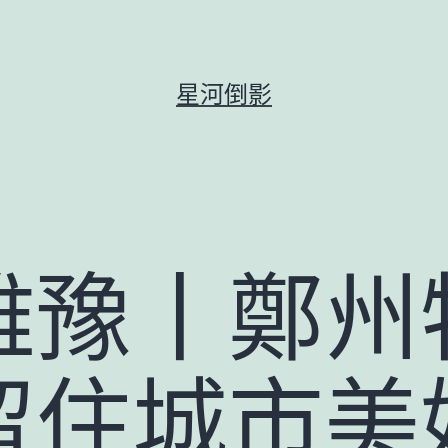
星河倒影
雅豫丨鄭州
留住城市美