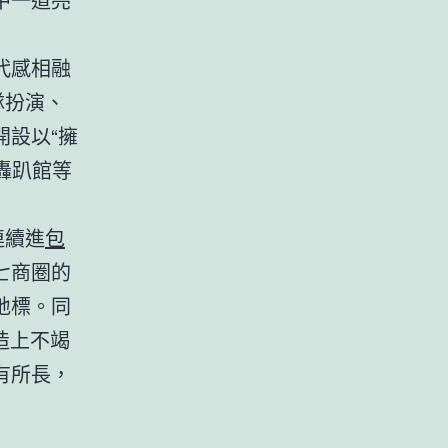
代感相融
隊扮演、
開設以“擁
轟趴館等
連續進
包
七商圈的
地標。同
造上不竭
有所長，