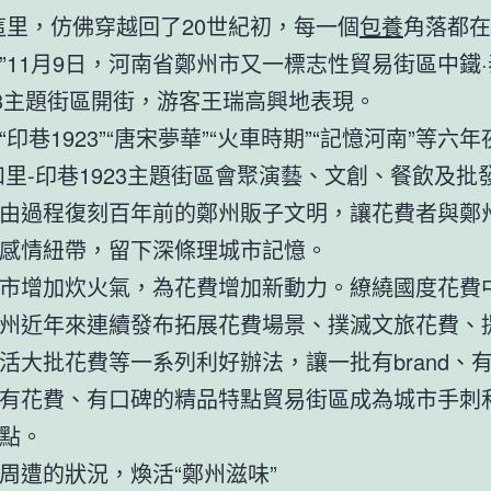
這里，仿佛穿越回了20世紀初，每一個
包養
角落都在
”11月9日，河南省鄭州市又一標志性貿易街區中鐵·
23主題街區開街，游客王瑞高興地表現。
“印巷1923”“唐宋夢華”“火車時期”“記憶河南”等六
和里-印巷1923主題街區會聚演藝、文創、餐飲及批
由過程復刻百年前的鄭州販子文明，讓花費者與鄭
感情紐帶，留下深條理城市記憶。
市增加炊火氣，為花費增加新動力。繚繞國度花費
州近年來連續發布拓展花費場景、撲滅文旅花費、
活大批花費等一系列利好辦法，讓一批有brand、
有花費、有口碑的精品特點貿易街區成為城市手刺
點。
周遭的狀況，煥活“鄭州滋味”