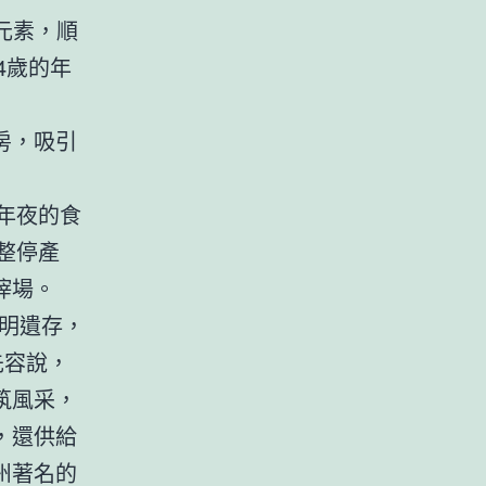
元素，順
4歲的年
房，吸引
年夜的食
整停產
滓場。
明遺存，
先容說，
筑風采，
，還供給
州著名的