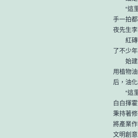
“這
手一拍都
夜先生李
紅磚
了不少年
始建
用植物油
后，油化
“這
白白揮霍
秉持著修
將產業作
文明創意