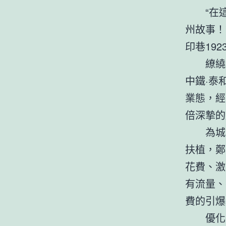
“在
州故事！
印巷19
繚繞
中鐵·泰
業態，經
倍深摯的
為城
扶植，鄭
花費、激
有流量、
費的引爆
優化