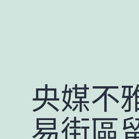
跳
至
主
要
內
容
央媒不
易街區