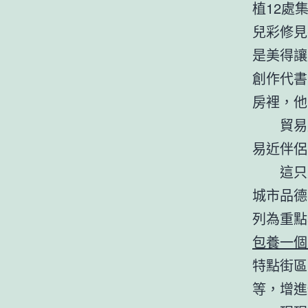
植12處
兒彩修見
是美得讓
創作代書
房裡，他
貿易
易近伴侶
這只
城市品德
列為重點
包養一個
特點街區
等，增進