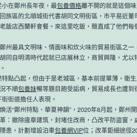
從小在鄭州長年夜，最
包養價格
離不開的就是這個味
回族區的北順城街代書胡同文明街區，市平易近董
老飯店西蘭軒會餐。來這里吃飯，簡直成了他們每個
。
鄭州最具文明味、情面味和炊火味的貿易街區之一
胡同自明清時代起就已店展林立，商貿興隆，尤以
。
然特點凸起，但由于是老城區，基本前提單薄，衛生
況不順
包養妹
暢等題目飽受詬病，貿易成長也遭到
下街街道擔任人表現。
煥活“鄭州特點、華夏神韻”，2020年8月起，鄭州
革：撤除違章建筑，封堵住改商，凸改平防盜窗，
隱患，計劃增設泊車
包養網VIP
位；改革鉅細途徑2