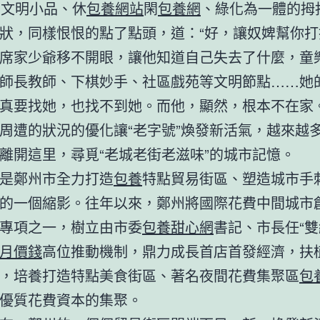
集文明小品、休
包養網站
閑
包養網
、綠化為一體的拇
狀，同樣恨恨的點了點頭，道：“好，讓奴婢幫你打
席家少爺移不開眼，讓他知道自己失去了什麼，童
師長教師、下棋妙手、社區戲苑等文明節點……她
真要找她，也找不到她。而他，顯然，根本不在家
周遭的狀況的優化讓“老字號”煥發新活氣，越來越
離開這里，尋覓“老城老街老滋味”的城市記憶。
是鄭州市全力打造
包養
特點貿易街區、塑造城市手
的一個縮影。往年以來，鄭州將國際花費中間城市
專項之一，樹立由市委
包養甜心網
書記、市長任“雙
月價錢
高位推動機制，鼎力成長首店首發經濟，扶
，‍‍培養打造特點美食街區、著名夜間花費集聚區
包
優質花費資本的集聚。