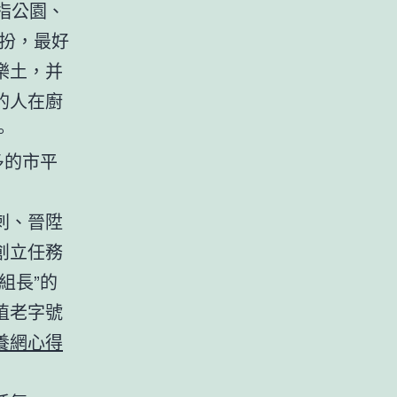
指公園、
扮，最好
樂土，并
的人在廚
。
多的市平
刺、晉陞
創立任務
組長”的
植老字號
養網心得