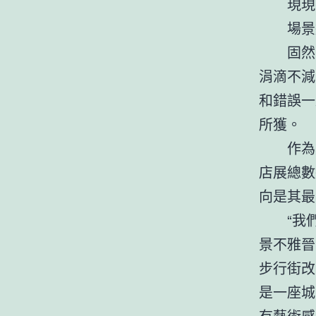
現現
場景
固然
涓滴不減
和錯誤一
所獲。
作為
店展總數
向是其最
“我
景不雅晉
步行街改
是一座城
有藝術感