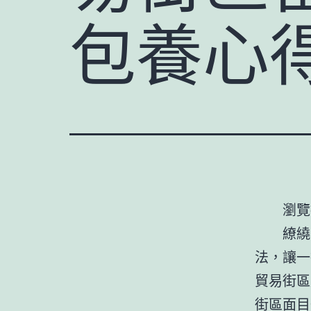
包養心
瀏覽
繚繞
法，讓一
貿易街區
街區面目