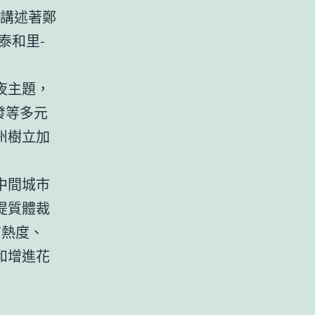
講述著鄭
泰和里-
年夜主題，
發等多元
州樹立加
中間城市
提質體裁
有熱度、
和增進花