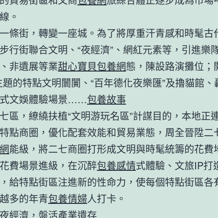
線。
一條街，轉變一座城。為了將厚重汗青感和時髦古
步行街聯合文明、“夜經濟”、網紅元素等，引進樂
、非遺展等業
甜心寶貝包養網
態，陳設路演攤位；
主題的特點文明闤闠、“百年德化夜樂匯”及擼貓館、
式文娛體驗場景……
包養故事
七區，繚繞扶植“文明游玩名區”計謀目的，本地正
特點商圈，優化配套效能和貿易業態，周全晉陞二
網
能級，將二七商圈打形成文明與時髦統籌的花費
花費場景進級，在沉醉
包養感情
式體驗、文旅IP打
，給特點街區注進新的性命力，使每個特點街區各
越多的年青
包養情婦
人打卡。
夜經濟，盤活產業遺存