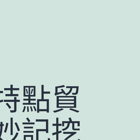
特點貿
妙記挖