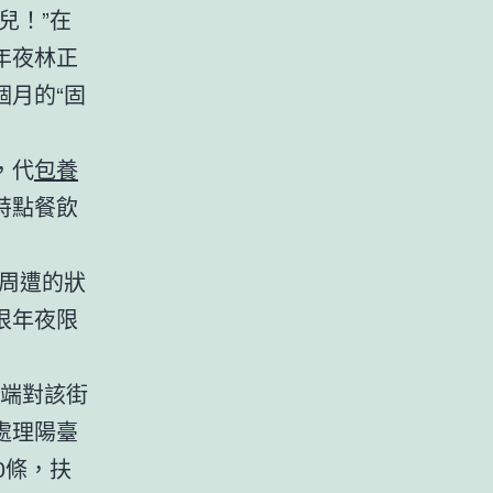
兒！”在
年夜林正
月的“固
，代
包養
特點餐飲
周遭的狀
很年夜限
開端對該街
處理陽臺
0條，扶