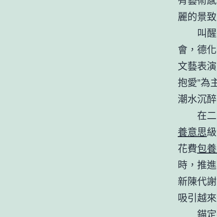
麗的景致
叫醒
會，德化
文藝表演
抱愛”為
潮水沉醉
在二
養意思
級
花費
包養
時，推進
新陳代謝
吸引越來
錨定