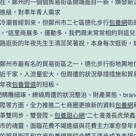
在，鄭州的一個個貿易街區開端面目一新，煥發新
進級，對準年青人需求
冷潮曾經到來，但鄭州市二七區德化步行
包養網
街
。“這里商展多、運動多，我們周末常常相約到這兒
路逛街的年夜先生王清蕊笑著說，本身每次逛街，
鄭州市最有名的貿易街區之一，德化步行街地輿地
近千家，人流量宏大，但周遭的狀況舉措措施和貿
年夜
包養管道
的短板。
們精雕細琢，繚繞周遭的狀況整治、財產業態、bran
陞等方面，全力推進二七商圈更換新的資料
包養網
革雙同步、雙晉陞。
包養甜心網
”二七戔戔長虎榮
市的魂靈，面臨花費不竭進級與花費主力軍愈發年
的貿易街區和文商
包養網
旅綜合體正逐步成為市場