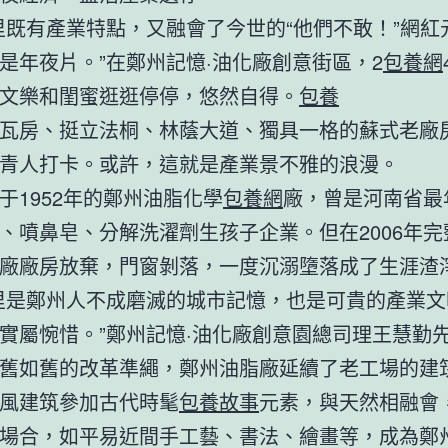
里既有產業特點，又融會了今世的“他們不敢！”網紅
是年夜片。”在鄭州記憶·油化廠創意街區，2
包養網
文樂和閨蜜逛逛停停，悠然自得。
包養
瓦房、挺立法桐、林蔭大道、獨具一格的蘇式老廠
青人打卡。或許，這就是產業景不雅的浪漫。
于1952年的鄭州油脂化學
包養網
廠，曾是河南省最
、噴鼻皂、分解洗濯劑生孩子企業。但在2006年完
廠廠房放棄，門窗剝落，一度沉溺墮落成了生涯渣
里是鄭州人不成磨滅的城市記憶，也是可貴的產業文
實屬惋惜。”鄭州記憶·油化廠創意園總司理王慧勤
舊如舊的改革準繩，鄭州油脂廠延續了老工場的建
風建筑參加古代時髦
包養故事
元素，與天然相融會
場合，如平易近間手工藝、書法、繪畫等，成為鄭