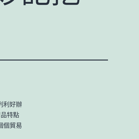
列利好辦
精品特點
個個貿易