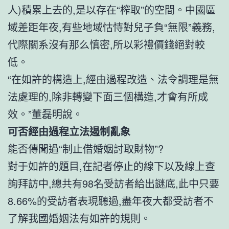
人)積累上去的,是以存在“榨取”的空間。中國區
域差距年夜,有些地域怙恃對兒子負“無限”義務,
代際關系沒有那么慎密,所以彩禮價錢絕對較
低。
“在如許的構造上,經由過程改造、法令調理是無
法處理的,除非轉變下面三個構造,才會有所成
效。”董磊明說。
可否經由過程立法遏制亂象
能否傳聞過“制止借婚姻討取財物”?
對于如許的題目,在記者停止的線下以及線上查
詢拜訪中,總共有98名受訪者給出謎底,此中只要
8.66%的受訪者表現聽過,盡年夜大都受訪者不
了解我國婚姻法有如許的規則。