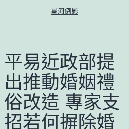
跳
星河倒影
至
主
要
內
容
平易近政部提
出推動婚姻禮
俗改造 專家支
招若何摒除婚