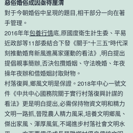
惡俗婚俗成因亟待厘清
對于今朝婚俗中呈現的題目,相干部分一向在著
手管理。
2016年年
包養行情
底,原國度衛生計生委、平易
近政部等11部委結合下發《關于“十三五”時代深
刻推動婚育新風進萬家運動的看法》,明白提出
提倡親事簡辦,否決包攬婚姻、守法晚婚、年夜
操年夜辦和借婚姻討取財物。
村落復興,鄉風文明是保證。2018年中心一號文
件《中共中心國務院關于實行村落復興計謀的
看法》更是明白提出,必需保持物資文明和精力
文明一路抓,晉陞農人精力風采,培養文明鄉風、
傑出家風、渾厚風氣,不竭進步村落社會文明水