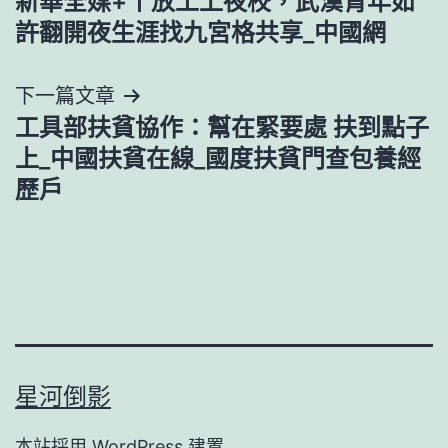
新華全媒+丨放工上夜校，武漢青年如
章
許翻開夜生涯找九宮格共享_中國網
導
下一篇文章
覽
工具部扶貧協作：幫在緊要處 扶到點子
上_中國扶貧在線_國度扶貧門查包養經
歷戶
星河倒影
本站採用
WordPress
建置