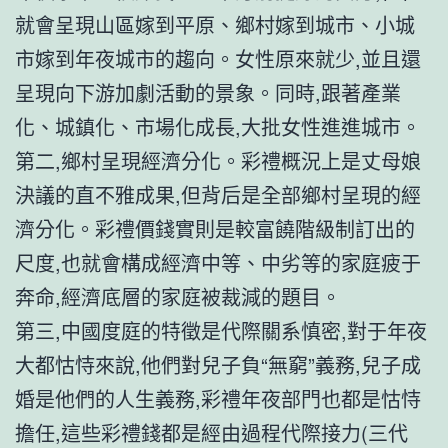
就會呈現山區嫁到平原、鄉村嫁到城市、小城
市嫁到年夜城市的趨向。女性原來就少,並且還
呈現向下游加劇活動的景象。同時,跟著產業
化、城鎮化、市場化成長,大批女性進進城市。
第二,鄉村呈現經濟分化。彩禮概況上是丈母娘
決議的直不雅成果,但背后是全部鄉村呈現的經
濟分化。彩禮價錢實則是較富饒階級制訂出的
尺度,也就會構成經濟中等、中劣等的家庭疲于
奔命,經濟底層的家庭被裁減的題目。
第三,中國度庭的特徵是代際關系慎密,對于年夜
大都怙恃來說,他們對兒子負“無窮”義務,兒子成
婚是他們的人生義務,彩禮年夜部門也都是怙恃
擔任,這些彩禮錢都是經由過程代際接力(三代