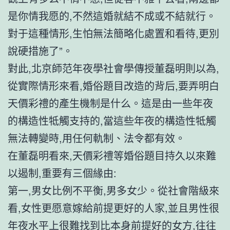
是你情我愿的,不然這婚就結不成或不結就行。
對于這種情形,生怕無法簡略化處置和看待,更別
說硬措施了”。
對此,北京師范年夜學社會學傳授董磊明則以為,
從實際情形來看,婚俗題目改造的背后,要弄明白
天價彩禮的產生機制是什么。這是由一些年夜
的構造性牴觸支持的,當這些年夜的構造性牴觸
無法轉變時,用任何軌制、法令都有效。
在董磊明看來,天價彩禮等婚俗題目持久以來難
以遏制,重要有三個緣由:
第一,男女比例不平衡,男多女少。從社會階級來
看,女性更愿意嫁給前提更好的人家,並且男性很
年夜水平上很難找到比本身前提好的女方,往往