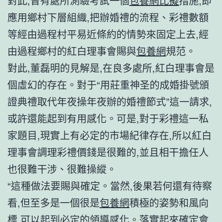
對此,曾有處所測驗考試一個
包養網比擬
措施,即
應用鄉村下層組織,把辦婚禮的流程、彩禮數額
等經由過程村平易近條約的情勢來固定上去,經
由過程鄉村的紅白理事會賜與
包養網
規范。
對此,董磊明的見解是,在良多處所,紅白理事會是
個虛幻的存在。對于“用莊重神圣的成婚掛號頒
證典禮取代年夜操年夜辦的婚禮節式”這一請求,
或許還能起到有用感化。可是,對于彩禮這一私
家題目,現實上有必定的市場紀律存在,所以紅白
理事會調理彩禮價錢是很難的,並且相干擔任人
也很難干涉、很難操縱。
“這種做法要賜與確定。當然,後果若何還有待察
看,但至多是一個很是
包養網
積極的姿勢和風向
標,可以起到必定的領導感化。落實起來確定會