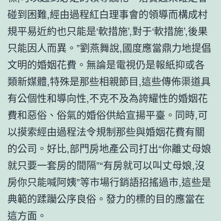
碰到困難,經由過程紅白理事會的領導而構成村
規平易近約也只能是‘軟措施’,對于‘軟措施’,後果
只能因人而異。”劉燕舞說,國度應當鼎力地提倡
文明的婚姻花費。無論是電視仍是報紙抑或各
類新媒體,特殊是那些相親節目,這些傳佈渠道具
有公個性和導向性,不克不及為誇耀性的婚姻花
費和惡俗、俗氣的婚俗供給宣揚平臺。同時,可
以摸索經由過程法令規制那些與婚姻花費有關
的公司。好比,部門房地產公司打出“你離丈母娘
就只要一套房的間隔”“有房就可以叫丈母娘,沒
房你只能喊阿姨”等市場行銷語招搖過市,這些是
典範的蹂躪公序良俗。發力的標的目的應當在
這方面。