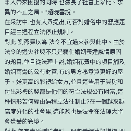
事人帶來困擾的同時,也滋長了社會上攀比、求
異的不正之風。”趙曉雪說。
在采訪中,也有大眾提出,可否對婚俗中的響應題
目經由過程立法停止規制。
對此,劉燕舞以為,法令不宜過火參與此中。由於
法令的過火參與不只是弱化婚姻表達感情原因
的題目,並且從法理上說,婚姻花費中的項目觸及
婚姻兩邊的公有財富,有的男方愿意買更好的屋
子、送更高的彩禮給女方,並且這些用于買房和
付出彩禮的錢都是他們的符合法規公有財富,這
種情形若何經由過程立法往制止?在一個越來越
高度分化的社會里,這能夠也是法令在法理大將
會遭受的窘境。