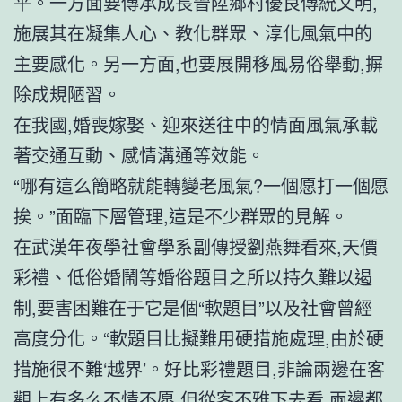
平。一方面要傳承成長晉陞鄉村優良傳統文明,
施展其在凝集人心、教化群眾、淳化風氣中的
主要感化。另一方面,也要展開移風易俗舉動,摒
除成規陋習。
在我國,婚喪嫁娶、迎來送往中的情面風氣承載
著交通互動、感情溝通等效能。
“哪有這么簡略就能轉變老風氣?一個愿打一個愿
挨。”面臨下層管理,這是不少群眾的見解。
在武漢年夜學社會學系副傳授劉燕舞看來,天價
彩禮、低俗婚鬧等婚俗題目之所以持久難以遏
制,要害困難在于它是個“軟題目”以及社會曾經
高度分化。“軟題目比擬難用硬措施處理,由於硬
措施很不難‘越界’。好比彩禮題目,非論兩邊在客
觀上有多么不情不愿,但從客不雅下去看,兩邊都