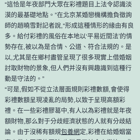
“這恰是年夜部門大眾在彩禮題目上法令認識淡
漠的最基礎地點。”在北京某婚戀機構擔負徵詢
師的趙曉雪對記者說,“形成這種情形的緣由有良
多。給付彩禮的風俗在本地以‘平易近間法’的情
勢存在,被以為是合情、公道、符合法規的。是
以,尤其是在鄉村盡管呈現了很多現實上借婚姻
討取財物的景象,但人們并沒有興趣識到這種行
動是守法的。”
“可是,假如不從立法層面規則彩禮數額,會使得
彩禮數額呈現凌亂的局勢,以致于呈現高額彩
禮。在一些彩禮膠葛中,有人以為彩禮就是年夜
額財物,那么對于分歧經濟狀態的人就有分歧結
論。由于沒稀有額規
包養網
定,彩禮在給婚姻當