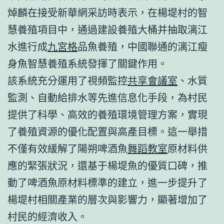
焯麟在接受新華網采訪時表示，在楊堤村的智
慧養殖項目中，通過建設養殖大桶并抽取漓江
水進行成
九宮格
品魚養殖，中國聯通的漓江瘦
身魚智慧養殖系統發揮了關鍵作用。
該系統充分運用了視頻監控
共享會議室
、水質
監測、自動給排水等先進信息化手段，為村民
提供了科學、高效的養殖環境管理方案，實現
了養殖資源的優化配置與高產目標。這一舉措
不僅有效緩解了陽朔啤酒魚
舞蹈教室
原材料供
應的緊張狀況，還基于楊堤魚的優質口碑，推
動了啤酒魚原材料標準的建立，進一步提升了
楊堤村相關產業的層次與影響力，顯著增加了
村民的經濟收入。