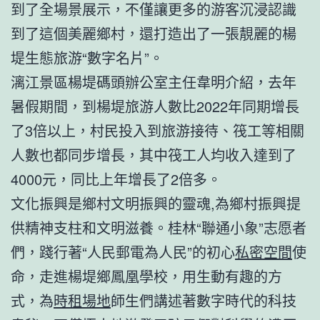
到了全場景展示，不僅讓更多的游客沉浸認識
到了這個美麗鄉村，還打造出了一張靚麗的楊
堤生態旅游“數字名片”。
漓江景區楊堤碼頭辦公室主任韋明介紹，去年
暑假期間，到楊堤旅游人數比2022年同期增長
了3倍以上，村民投入到旅游接待、筏工等相關
人數也都同步增長，其中筏工人均收入達到了
4000元，同比上年增長了2倍多。
文化振興是鄉村文明振興的靈魂,為鄉村振興提
供精神支柱和文明滋養。桂林“聯通小象”志愿者
們，踐行著“人民郵電為人民”的初心
私密空間
使
命，走進楊堤鄉鳳凰學校，用生動有趣的方
式，為
時租場地
師生們講述著數字時代的科技