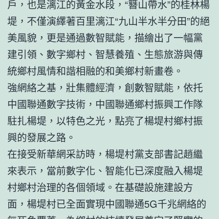
戶，也是漓江的黃金水段，“簪山帶水”的桂林楊
堤，不僅演繹著百里漓江“九山半水半分田”的絕
美風貌，更是通過數智賦能，描繪出了一幅黨
建引領、數字鄉村、智慧養殖、生態旅游與傳
統鄉村風情和諧相融的和美鄉村新畫卷。
強網絡之基，壯集體經濟，創數智賦能，依托
中國聯通數字技術，中國聯通鄉村振興工作隊
駐扎楊堤，以特色之光，點亮了楊堤村鄉村振
興的發展之路。
在接受新華網采訪時，楊堤村黨支部書記趙繼
來表示，當前數字化、智能化已深度融入楊堤
村鄉村治理的各個領域。在基礎設施建設方
面，楊堤村已全面實現中國聯通5G千兆網絡的