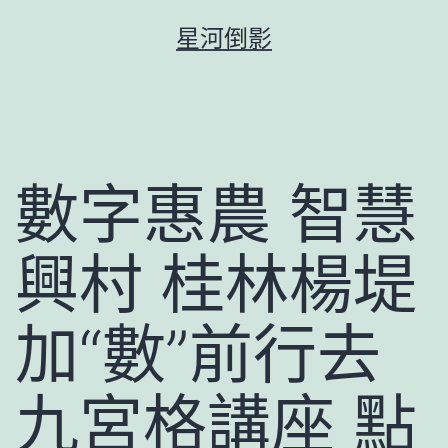
跳
星河倒影
至
主
要
內
容
數字惠農 智慧
興村 桂林楊堤
加“數”前行去
九宮格講座 點