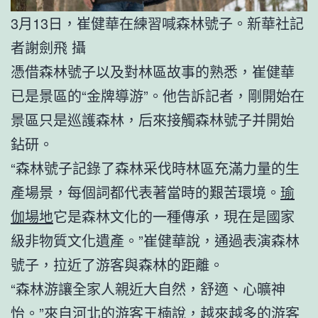
3月13日，崔健華在練習喊森林號子。新華社記
者謝劍飛 攝
憑借森林號子以及對林區故事的熟悉，崔健華
已是景區的“金牌導游”。他告訴記者，剛開始在
景區只是巡護森林，后來接觸森林號子并開始
鉆研。
“森林號子記錄了森林采伐時林區充滿力量的生
產場景，每個詞都代表著當時的艱苦環境。
瑜
伽場地
它是森林文化的一種傳承，現在是國家
級非物質文化遺產。”崔健華說，通過表演森林
號子，拉近了游客與森林的距離。
“森林游讓全家人親近大自然，舒適、心曠神
怡。”來自河北的游客王楠說，越來越多的游客