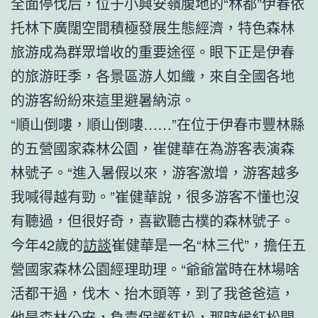
全面停伐后，位于小興安嶺腹地的“林都”伊春依
托林下廣闊空間積極發展生態經濟，特色森林
旅游成為群眾增收的重要途徑。眼下正是伊春
的旅游旺季，各景區游人如織，來自全國各地
的游客紛紛來這里避暑納涼。
“順山倒嘍，順山倒嘍……”在位于伊春市豐林縣
的五營國家森林公園，崔健華在為游客表演森
林號子。“進入暑假以來，游客激增，游客越多
我喊得越有勁。”崔健華說，很多游客不懂也沒
有聽過，但很好奇，喜歡聽古樸的森林號子。
今年42歲的
訪談
崔健華是一名“林三代”，擔任五
營國家森林公園經理助理。“爺爺當時在林場啥
活都干過，伐木、抬木頭等，到了我爸爸這，
他是森林公安，負責保護紅松，那時候紅松開