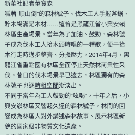
新華社記者董寶森
喊著“順山倒”的森林號子、伐木工人手握斧鋸、
貯木場滿是木材……這曾是黑龍江省小興安嶺
林區生產場景。當年為了加油、鼓勁，森林號
子成為伐木工人抬木頭時唱的一種歌，便于抬
木行走時邁步整齊、分擔壓力。2014年4月，黑
龍江省重點國有林區全面停止天然林商業性采
伐。昔日的伐木場景早已遠去，林區獨有的森
林號子也逐
時租空間
漸淡出。
不同于當年為工人鼓勁的“吆喝”，十年之后，小
興安嶺林區又響起久違的森林號子，林間的回
響成為林區人對外講述森林故事、展示林區新
貌的國家級非物質文化遺產。