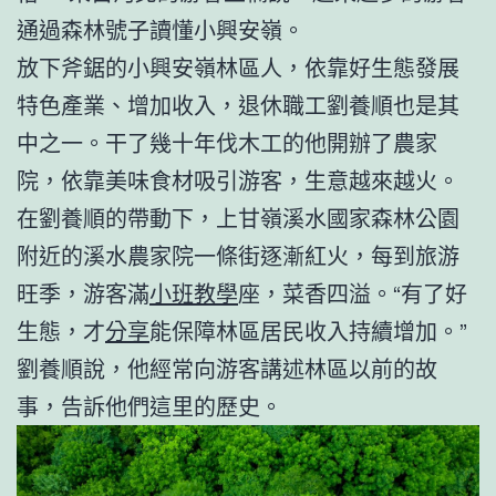
通過森林號子讀懂小興安嶺。
放下斧鋸的小興安嶺林區人，依靠好生態發展
特色產業、增加收入，退休職工劉養順也是其
中之一。干了幾十年伐木工的他開辦了農家
院，依靠美味食材吸引游客，生意越來越火。
在劉養順的帶動下，上甘嶺溪水國家森林公園
附近的溪水農家院一條街逐漸紅火，每到旅游
旺季，游客滿
小班教學
座，菜香四溢。“有了好
生態，才
分享
能保障林區居民收入持續增加。”
劉養順說，他經常向游客講述林區以前的故
事，告訴他們這里的歷史。