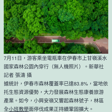
7月11日，游客乘坐電瓶車在伊春市上甘嶺溪水
國家森林公園內穿行（無人機照片）。新華社
記者 張濤 攝
據統計，伊春市森林覆蓋率已達83.8%，當地依
托生態資源優勢，大力發展森林生態康養旅游
產業。如今，小興安嶺又響起森林號子，林區
全
小班教學
面停伐成果正持續鞏固擴大。