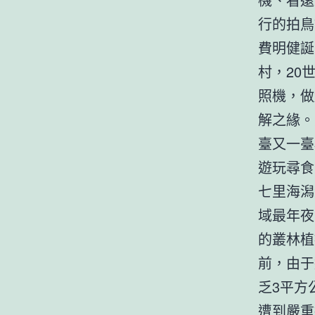
行的拍鳥
費明健誕
村，20
照機，做
解之緣。
臺又一臺
遊玩尋食
七里海潟
域最年夜
的叢林植
前，由于
乏3平方
遭到嚴重