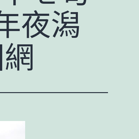
年夜潟
國網