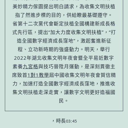
美妙精力傢園提出明白請求，為收集文明扶植
指了然進步標的目的，供給瞭最基礎遵守。
省第十二次黨代會斷定扶植全國構建新成長格
式先行區，提出“加大力度收集文明扶植”，“打
造全國數字經濟成長窪地”，激起奮進新征
程、立功新時期的強盛動力。明天，舉行
2022年湖北收集文明年夜會暨全平易近數字
素養
九宮格
與技巧晉陞月運動，是深刻貫徹
主
席
致首
1對1教學
屆中國收集文明年夜會賀信精
力，加速打造全國數字經濟成長窪地，推進收
集文明扶植走深走實，讓數字文明更好造福國
民。
，時長
03:45