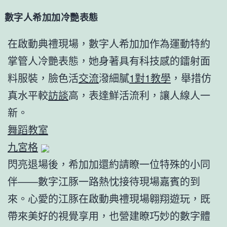
數字人希加加冷艷表態
在啟動典禮現場，數字人希加加作為運動特約
掌管人冷艷表態，她身著具有科技感的鐳射面
料服裝，臉色活
交流
潑細膩
1對1教學
，舉措仿
真水平較
訪談
高，表達鮮活流利，讓人線人一
新。
舞蹈教室
九宮格
閃亮退場後，希加加還約請瞭一位特殊的小同
伴——數字江豚一路熱忱接待現場嘉賓的到
來。心愛的江豚在啟動典禮現場翱翔遊玩，既
帶來美好的視覺享用，也營建瞭巧妙的數字體