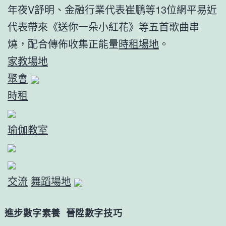
年夜V舒明、金融行業代表崔鵬等13位網平易近
代表帶來《送你一朵小紅花》等五首歌曲串
燒，配合傳佈收集正能量
時租場地
。
家教場地
聚會
時租
瑜伽教室
交流
舞蹈場地
進步數字素養 晉陞數字技巧