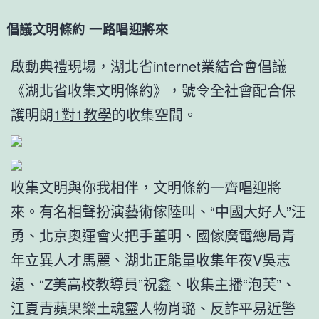
倡議文明條約 一路唱迎將來
啟動典禮現場，湖北省internet業結合會倡議
《湖北省收集文明條約》，號令全社會配合保
護明朗
1對1教學
的收集空間。
收集文明與你我相伴，文明條約一齊唱迎將
來。有名相聲扮演藝術傢陸叫、“中國大好人”汪
勇、北京奧運會火把手董明、國傢廣電總局青
年立異人才馬麗、湖北正能量收集年夜V吳志
遠、“Z美高校教導員”祝鑫、收集主播“泡芙”、
江夏青蘋果樂土魂靈人物肖璐、反詐平易近警