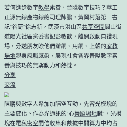
若何進步數字
教學
素養、晉陞數字技巧？華工
正源無線產物線總司理陳鵬，黃岡村落第一書
記“谷哥”徐志新，武漢市洪山區
共享空間
關山街
道陽光社區黨委書記彭敏歆，離開啟動典禮現
場，分送朋友瞭他們辦網、用網、上彀的
家教
場地
親身感觸感染，展現社會各界晉陞數字素
養與技巧的無窮動力和熱忱。
分享
交流
陳鵬與數字人希加加隔空互動，先容光模塊的
主要感化。
作為光通訊的“心
舞蹈場地
臟”，光模
塊在電
私密空間
信收集和數據中間算力中均占