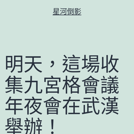
跳
星河倒影
至
主
要
內
容
明天，這場收
集九宮格會議
年夜會在武漢
舉辦！