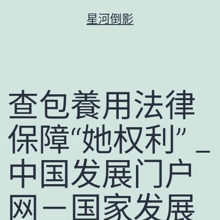
跳
星河倒影
至
主
要
內
容
查包養用法律
保障“她权利” _
中国发展门户
网－国家发展