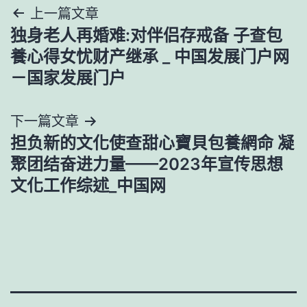
文
上一篇文章
独身老人再婚难:对伴侣存戒备 子查包
章
養心得女忧财产继承 _ 中国发展门户网
導
－国家发展门户
覽
下一篇文章
担负新的文化使查甜心寶貝包養網命 凝
聚团结奋进力量——2023年宣传思想
文化工作综述_中国网