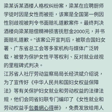
梁某诉某酒楼人格权纠纷案，梁某在应聘厨师
学徒时因是女性而被拒，该案是全国第一例因
性别歧视被判令书面赔礼道歉案件。最终判决
酒楼向梁某赔偿精神损害抚慰金2000元，并书
面赔礼道歉。”该案公开宣判后，被联合国妇女
署、广东省总工会等多家机构与媒体广泛转
载，被誉为保护女性平等权利、反对就业歧视
的里程碑式判决。
江苏省人社厅劳动监察局局长经洪斌介绍说，
为了宣传好《中华人民共和国妇女权益保障
法》等有关保护妇女就业和劳动权益的法律法
规，他们会同省妇联专门编印了《女性就业和
劳动权益手
包養網心得
册》，免费发放给用人