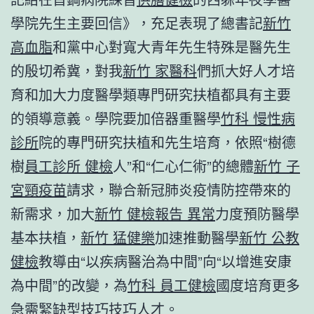
學院先生主要回信》，充足表現了總書記
新竹
高血脂
和黨中心對寬大青年先生特殊是醫先生
的殷切希冀，對我
新竹 家醫科
們抓大好人才培
育和加大力度醫學類專門研究扶植都具有主要
的領導意義。學院要加倍器重醫學
竹科 慢性病
診所
院的專門研究扶植和先生培育，依照“樹德
樹
員工診所 健檢
人”和“仁心仁術”的總體
新竹 子
宮頸疫苗
請求，聯合新冠肺炎疫情防控帶來的
新需求，加大
新竹 健檢報告 異常
力度預防醫學
基本扶植，
新竹 猛健樂
加速推動醫學
新竹 公教
健檢
教導由“以疾病醫治為中間”向“以增進安康
為中間”的改變，為
竹科 員工健檢
國度培育更多
急需緊缺型技巧技巧人才。