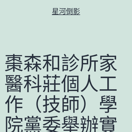
跳
星河倒影
至
主
要
內
容
棗森和診所家
醫科莊個人工
作（技師）學
院黨委舉辦實