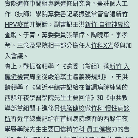
實際進修中間組專題進修研究會。棗莊個人工
作（技師）學院黨委書記戰振強掌管會議
新竹
HPV疫苗
并講話，副書記王洪
新竹 自律神經檢
查
齡、于青，黨委委員張華偉、陶曉軍、李孝
營、王念及學院相干部分擔任人
竹科X光
餐與加
入會議。
會上，戰振強領學了《黨委（黨組）落
新竹 入
職健檢
實周全從嚴治黨主體義務規則》，王洪
齡領學了《習近平總書記給在首鋼病院練習的
西躲年夜學醫學院先生主要回信》和《中共教
導部黨組關于進修貫
供膳健檢
徹
竹科 慢性病診
所
習近平總書記給在首鋼病院練習的西躲年夜
學醫學院先生主要回信精
竹科 員工健檢
力的告