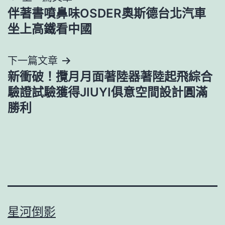
伴著書噴鼻味OSDER奧斯德台北汽車
章
坐上高鐵看中國
導
下一篇文章
覽
新衝破！攬月月面著陸器著陸起飛綜合
驗證試驗獲得JIUYI俱意空間設計圓滿
勝利
星河倒影