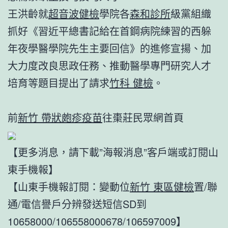
王洪齡就
超音波健檢
學院各
森和診所
級黨組織
抓好《習近平總書記給在首鋼病院練習的西躲
年夜學醫學院先生主要回信》的進修宣揚、加
大力度改良思政任務、推動醫學專門研究人才
培育等題目提出了請求
竹科 健檢
。
前
新竹 帶狀皰疹疫苗
往棗莊民眾網首頁
【更多消息，請下載”海報消息”客戶端或訂閱山
東手機報】
【山東手機報訂閱：變動位
新竹 東區健檢
置/聯
通/電信譽戶分辨發送短信SD到
10658000/106558000678/106597009】