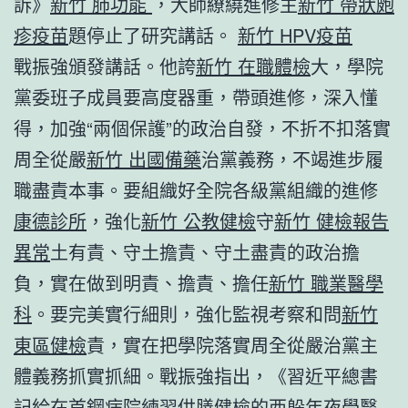
訴》
新竹 肺功能
，大師繚繞進修主
新竹 帶狀皰
疹疫苗
題停止了研究講話。
新竹 HPV疫苗
戰振強頒發講話。他誇
新竹 在職體檢
大，學院
黨委班子成員要高度器重，帶頭進修，深入懂
得，加強“兩個保護”的政治自發，不折不扣落實
周全從嚴
新竹 出國備藥
治黨義務，不竭進步履
職盡責本事。要組織好全院各級黨組織的進修
康德診所
，強化
新竹 公教健檢
守
新竹 健檢報告
異常
土有責、守土擔責、守土盡責的政治擔
負，實在做到明責、擔責、擔任
新竹 職業醫學
科
。要完美實行細則，強化監視考察和問
新竹
東區健檢
責，實在把學院落實周全從嚴治黨主
體義務抓實抓細。戰振強指出，《習近平總書
記給在首鋼病院練習
供膳健檢
的西躲年夜學醫