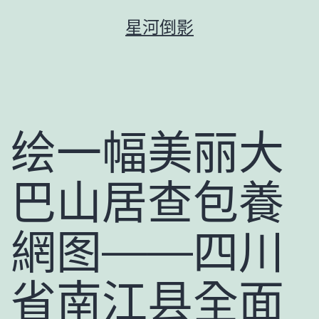
跳
星河倒影
至
主
要
內
容
绘一幅美丽大
巴山居查包養
網图——四川
省南江县全面