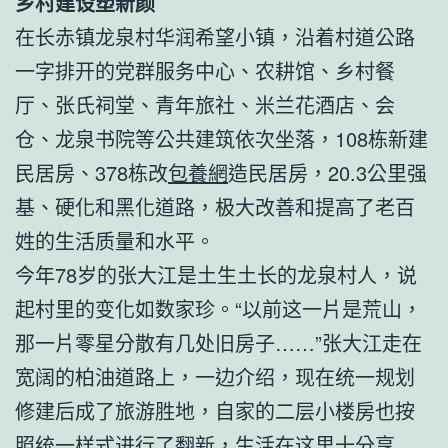
乡村建设塑新颜
在长赤镇龙泉村华润希望小镇，沿着村道公路
一字排开的党群服务中心、农耕馆、乡村餐
厅、张氏祠堂、青年旅社、米兰花酒店、会
仓、龙泉书院等公共建筑依次坐落，108栋新建
民居房、378栋改
包養網
造民居房，20.3公里强
基、硬化和黑化道路，极大改善和提高了老百
姓的生活质量和水平。
今年78岁的张大江是土生土长的龙泉村人，说
起村里的变化如数家珍。“以前这一片是荒山，
那一片零星分散有几处旧房子……”张大江走在
宽阔的柏油道路上，一边介绍，现在统一规划
修建后成了旅游胜地，自家的二层小楼房也按
照统一样式进行了翻新，生活在这里十分享