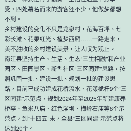
受，四处慕名而来的游客还不少，他做梦都想
不到。
乡村建设的变化不只是龙泉村，花海百坪、七
彩长滩、花果红光、植梦西厢……一路走来，
美不胜收的乡村建设美景，让人叹为观止。
南江县坚持生产、生活、生态“三生相融”和产业
园区、田园景区、新型社区“三区同建”思路，按
照巩固一批、建设一批、规划一批的建设思
路，目前已成功建成花桥流水、花漾桅杆9个“三
区同建”示范点，规划2024年至2025年新建康养
桥亭、鱼米八庙、红色灌坝、梅岭石庙等8个示
范点，到“十四五”末，全县“三区同建”示范点将
达到20个。