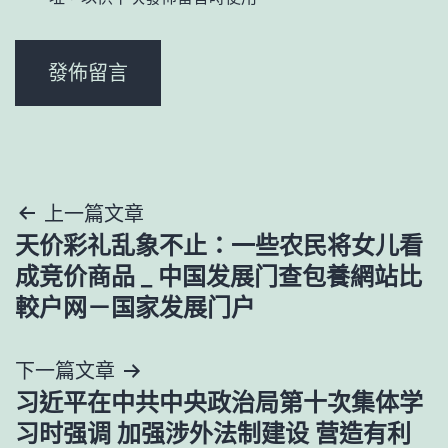
文
上一篇文章
天价彩礼乱象不止：一些农民将女儿看
章
成竞价商品 _ 中国发展门查包養網站比
導
較户网－国家发展门户
覽
下一篇文章
习近平在中共中央政治局第十次集体学
习时强调 加强涉外法制建设 营造有利