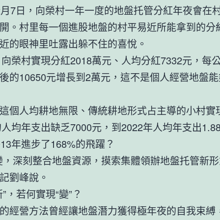
2月7日，向榮村一年一度的地盤托管分紅年夜會在
開。村里每一個進股地盤的村平易近所能拿到的分
近的眼神里吐露出躲不住的喜悅。
年，向榮村實現分紅2018萬元、人均分紅7332元，每
後的10650元增長到2萬元，這不是個人經營地盤
這個人均耕地無限、傳統耕地形式占主導的小村實
的人均年支出缺乏7000元，到2022年人均年支出1.8
013年進步了168%的飛躍？
變，深刻整合地盤資源，摸索集體領辦地盤托管新形
記劉峰說。
新”，若何實現“變”？
的經營方法曾經讓地盤潛力獲得極年夜的自我束縛