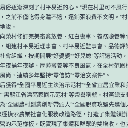
易俗逐漸深刻了村平易近的心。“現在村里可不風行
，之前不僅吃得身體不適，還鋪張浪費不文明。”村
地說。
向榮村修訂完美畜禽放養、紅白喪事、義務贍養等1
，組建村平易近理事會、村平易近監事會、品德評
社會組織，按期開展“好婆婆”“好兒媳”等評選活動
年夜操年夜辦、厚葬薄養等不良風氣，在全村范圍
風尚，連續多年堅持“零信訪”“零治安案件”。
后獲得“全國平易近主法治示范村”“全省宜居宜業和
”“黑龍江省漂亮家園示范村”等榮譽稱號。村黨總支
為“全國農村創業創新帶頭人”“全國脫貧攻堅先進個
積極摸索農業社會化服務改造路徑，打造了集體領辦
營的示范樣板，既實現了集體和群眾的雙增收，也