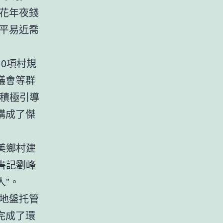
花年夜錢
平易近喬
0項村規
議會等群
，積極引導
構成了傑
美鄉村建
書記劉峰
人”。
地盤托管
完成了環