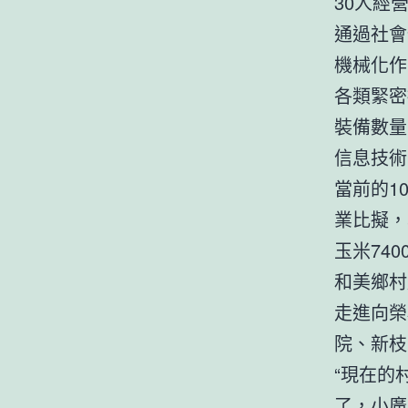
30人經
通過社會
機械化作
各類緊密
裝備數量
信息技術
當前的1
業比擬，
玉米74
和美鄉村
走進向榮
院、新枝
“現在的
了，小廣