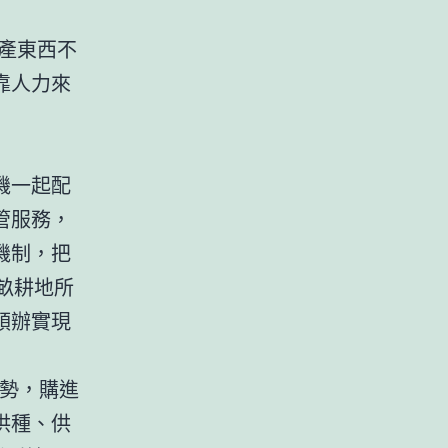
產東西不
靠人力來
機一起配
管服務，
機制，把
萬畝耕地所
領辦實現
優勢，購進
供種、供