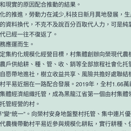
和現實的原因配合推動的結果。
化的推進，勞動力在減少,科技日新月異地發展，生
的資料換代，不克不及說百分百取代人力，可是純
代已經一往不復返了。
務應運而生。
定集約化規模化經營目標，村集體創辦向榮現代農
農戶供給耕、種、管、收、銷等全部旅程社會化托
自愿帶地進社，樹立收益共享、風險共擔好處聯結
村平易近捆在一路配合發展。2019年，全村1.66
集體經濟組織托管，成為黑龍江省第一個由村集體
托管經營的村。
碎”變“統一”。向榮村安身地盤整村托管、集中連片
代農機帶動村平易近參與規模化耕耘，實行耕種、