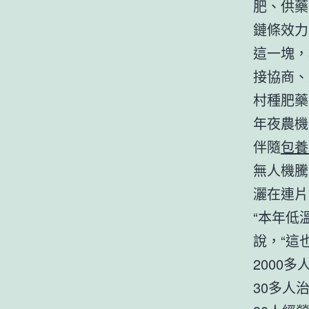
肥、供藥
鏈條效力
這一塊，
接協商、
村種肥藥
年夜農機
伴隨
包養
無人機騰
灑在連片
“本年低
說，“這
2000
30多人治