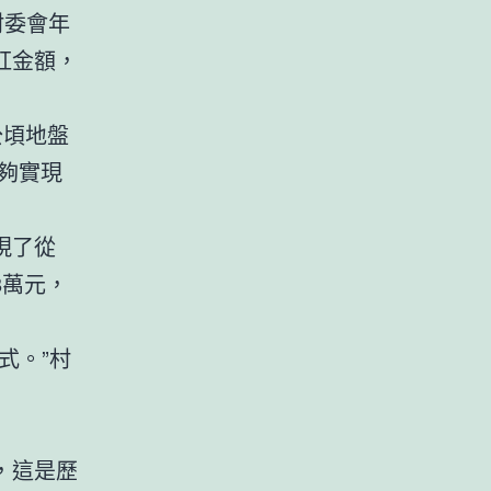
村委會年
紅金額，
公頃地盤
能夠實現
現了從
8萬元，
式。”村
，這是歷