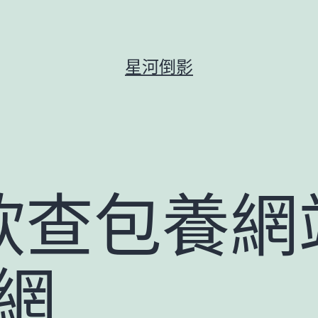
星河倒影
欣查包養網
網