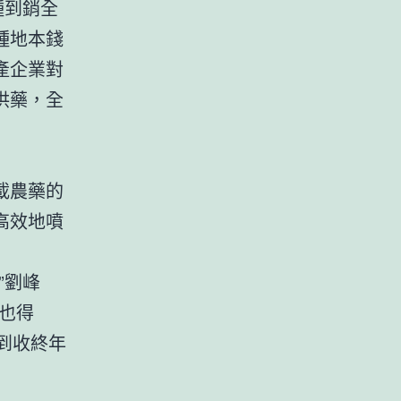
種到銷全
種地本錢
產企業對
供藥，全
載農藥的
高效地噴
”劉峰
也得
種到收終年