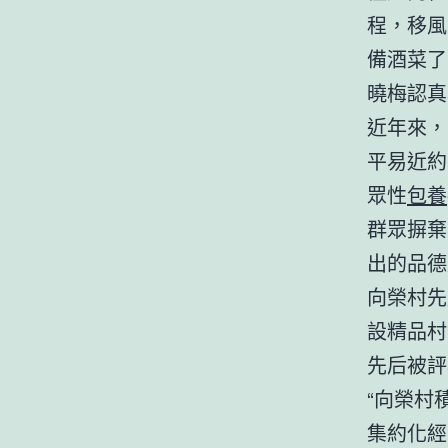
程，移風
備酒菜了
曉梅認真
近年來，
平易近約
眾性
包養
群眾摒棄
出的品德
向榮村先
設精品村
先后被評
“向榮村
集約化經