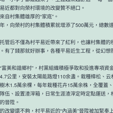
易近都對向榮村環境的改變贊不絕口。
來自村集體雄厚的“家底”。
年，向榮村的村集體積累就增添了500萬元，總數達到
托管后不僅為村平易近帶來了紅利，也讓村集體的
。有了錢那就好辦事，各種平易近生工程，從幻想
“富美和諧鄉村”，村黨組織積極爭取和投進專項資
4.7公里，安裝太陽能路燈110余盞。栽種樟松、云
樹木1.5萬余棵，每年栽種花卉15萬余株，全覆蓋
隊伍、設置渣滓箱，日常生涯渣滓定時定點運送，
的晉陞。
的改變還不夠，村平易近的“內涵美”晉陞被加緊奉