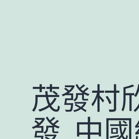
跳
至
主
要
內
容
茂發村
發_中國