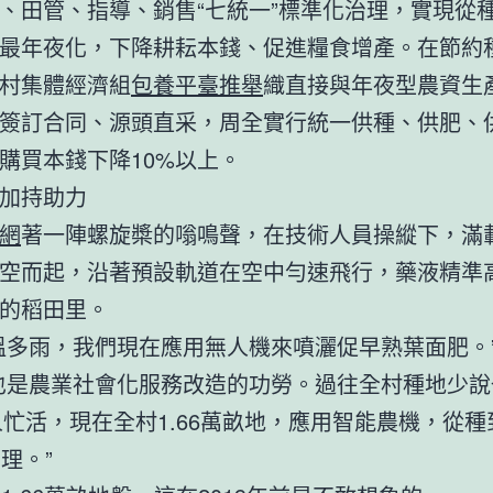
、田管、指導、銷售“七統一”標準化治理，實現從
最年夜化，下降耕耘本錢、促進糧食增產。在節約
村集體經濟組
包養平臺推舉
織直接與年夜型農資生
簽訂合同、源頭直采，周全實行統一供種、供肥、
購買本錢下降10%以上。
加持助力
網
著一陣螺旋槳的嗡鳴聲，在技術人員操縱下，滿
空而起，沿著預設軌道在空中勻速飛行，藥液精準
的稻田里。
溫多雨，我們現在應用無人機來噴灑促早熟葉面肥。
也是農業社會化服務改造的功勞。過往全村種地少說
多人忙活，現在全村1.66萬畝地，應用智能農機，從
理。”