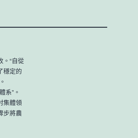
。“自從
了穩定的
。
體系”。
村集體領
驟步將農