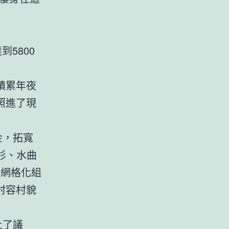
5800
積累年夜
照進了現
金，拓寬
杉、水曲
、網格化組
村容村貌
上了議