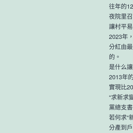
往年的1
夜院里召
讓村平易
2023
分紅由最
的。
是什么讓
2013年
實現比2
“求新求
黨總支書
若何求“
分產到戶