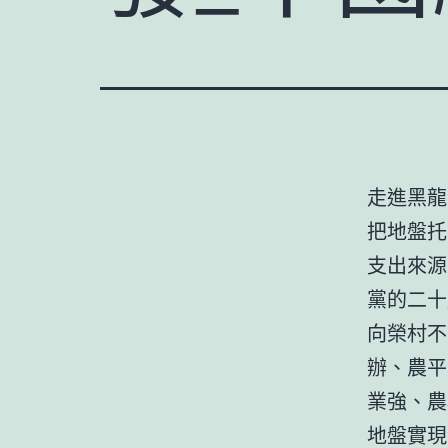
走進黑龍
把地盤托
支出來源
黨的二十
向榮村不
辦、農平
業強、農
地盤實現