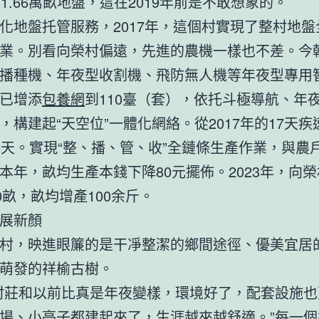
營1.66萬畝地盤，這在2019年前是不敢想象的。
化地盤托管服務，2017年，這個村實現了整村地盤
業。別看向榮村偏遠，先進的農機一樣也不差。今
播種機、年夜型收割機、飛防無人機等年夜型專用
已增添
包養網
到110臺（套），依托斗極導航、年
，構建起“天空位”一體化網絡。從2017年的17天
0天。實現“整、播、管、收”全鏈條生產作業，與農
本年，畝均生產本錢下降80元擺佈。2023年，向
00畝，畝均增產100余斤。
展新顏
村，映進眼簾的是干凈整潔的鄉間途徑、優美宜居
萌發的祥榆古樹。
村莊和以前比真是年夜變樣，環境好了，配套設施也
場、小亭子都建起來了，生涯越來越舒適。”每一個