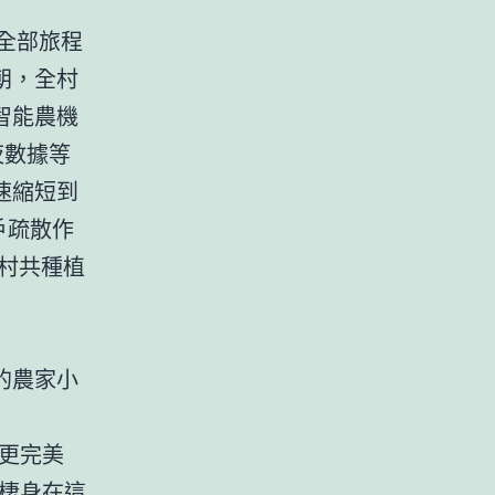
全部旅程
朝，全村
智能農機
夜數據等
疾速縮短到
戶疏散作
榮村共種植
的農家小
更完美
棲身在這