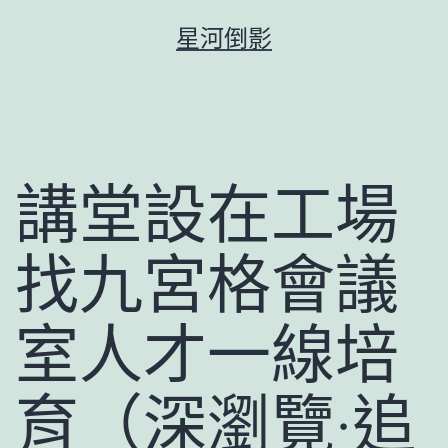
跳
星河倒影
至
主
要
內
容
講堂設在工場
找九宮格會議
室人才一線培
育（深瀏覽·追