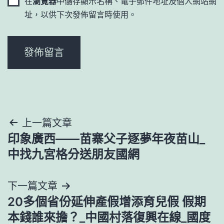
在
瀏覽器
中儲存顯示名稱、電子郵件地址及個人網站網
址，以供下次發佈留言時使用。
文
上一篇文章
印象廣西——苗寨父子逐夢年夜苗山_
章
中找九宮格分送朋友國網
導
下一篇文章
覽
20多個省份延伸產假增添育兒假 假期
本錢誰來擔？_中國村落復興在線_國度