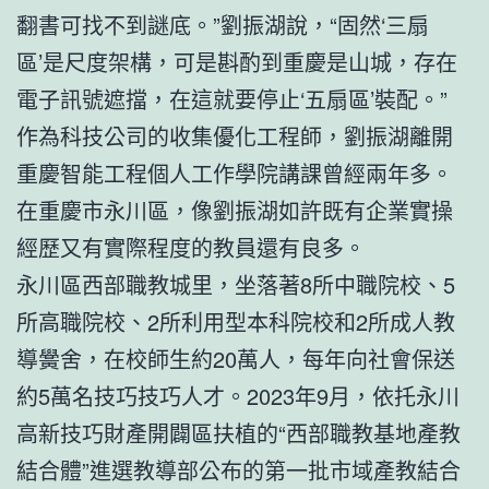
翻書可找不到謎底。”劉振湖說，“固然‘三扇
區’是尺度架構，可是斟酌到重慶是山城，存在
電子訊號遮擋，在這就要停止‘五扇區’裝配。”
作為科技公司的收集優化工程師，劉振湖離開
重慶智能工程個人工作學院講課曾經兩年多。
在重慶市永川區，像劉振湖如許既有企業實操
經歷又有實際程度的教員還有良多。
永川區西部職教城里，坐落著8所中職院校、5
所高職院校、2所利用型本科院校和2所成人教
導黌舍，在校師生約20萬人，每年向社會保送
約5萬名技巧技巧人才。2023年9月，依托永川
高新技巧財產開闢區扶植的“西部職教基地產教
結合體”進選教導部公布的第一批市域產教結合