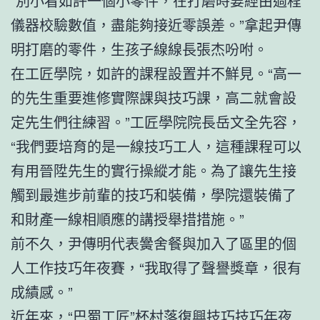
“別小看如許一個小零件，在打磨時要經由過程
儀器校驗數值，盡能夠接近零誤差。”拿起尹傳
明打磨的零件，生孩子線線長張杰吩咐。
在工匠學院，如許的課程設置并不鮮見。“高一
的先生重要進修實際課與技巧課，高二就會設
定先生們往練習。”工匠學院院長岳文全先容，
“我們要培育的是一線技巧工人，這種課程可以
有用晉陞先生的實行操縱才能。為了讓先生接
觸到最進步前輩的技巧和裝備，學院還裝備了
和財產一線相順應的講授舉措措施。”
前不久，尹傳明代表黌舍餐與加入了區里的個
人工作技巧年夜賽，“我取得了聲譽獎章，很有
成績感。”
近年來，“巴蜀工匠”杯村落復興技巧技巧年夜