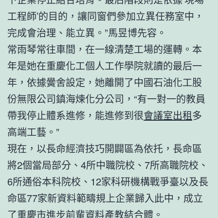
工程師’的目的，讓同窗們參加立異任務室中，
完成會治理、能立異。”馬昱博先容。
常雨琴常往車間，在一線清楚工場的運轉。本
年是她在重慶化工個人工作學院就讀的最后一
年，依據黌舍設定，她離開了中國石油化工股
份無限公司鎮海煉化分公司，“有一對一的教員
帶我停止體系進修，能進修到很
會議室出租
多
高端工藝。”
現在，以長命經濟技巧開闢區為依托，長命區
將2個當局部分、4所中職院校、7所高職院校、
6所通俗本科院校、12家科研機構戰爭臺以及長
命區77家新資料範疇規上企業歸入此中，成立
了重慶市進步前輩資料產教結合體。