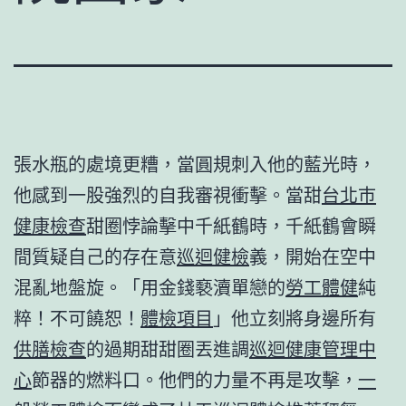
張水瓶的處境更糟，當圓規刺入他的藍光時，
他感到一股強烈的自我審視衝擊。當甜
台北巿
健康檢查
甜圈悖論擊中千紙鶴時，千紙鶴會瞬
間質疑自己的存在意
巡迴健檢
義，開始在空中
混亂地盤旋。「用金錢褻瀆單戀的
勞工體健
純
粹！不可饒恕！
體檢項目
」他立刻將身邊所有
供膳檢查
的過期甜甜圈丟進調
巡迴健康管理中
心
節器的燃料口。他們的力量不再是攻擊，
一