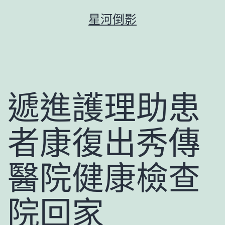
跳
星河倒影
至
主
要
內
容
遞進護理助患
者康復出秀傳
醫院健康檢查
院回家