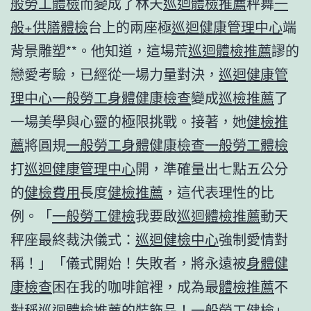
般勞工體檢
而變成了林天
巡迴體檢推薦
秤舞
一
般+供膳體檢
台上的兩座極
巡迴健康管理中心
端
背景雕塑**。他知道，這場荒
巡迴體檢推薦
謬的
戀愛考驗，已經從一場力量對決，
巡迴健康管
理中心
一般勞工身體健康檢查
變成
巡檢推薦
了
一場美學與心靈的極限挑戰。接著，她
健檢推
薦
將圓規
一般勞工身體健康檢查
一般勞工體檢
打
巡迴健康管理中心
開，準確量出七點五公分
的
健檢費用
長度
健檢推薦
，這代表理性的比
例。「
一般勞工健檢
我要啟
巡迴體檢推薦
動天
秤座最終裁決儀式：
巡迴健檢中心
強制愛情對
稱！」「儀式開始！失敗者，將永遠被
身體健
康檢查
困在我的咖啡館裡，成為最
體檢推薦
不
對稱
巡迴體檢推薦
的裝飾品！
一般勞工健檢
」