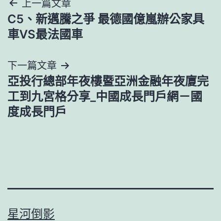
文
上一篇文章
C5、新邁騰之爭 最德國億嵐辦公家具
章
車VS最法國車
導
下一篇文章
覽
亞投行總部年夜樓暨亞洲金融年夜廈完
工到九宮格分享_中國成長門戶網－國
度成長門戶
星河倒影