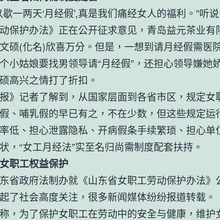
以歇一两天‘月经假’,真是我们痛经女人的福利。”听
动保护办法》正在公开征求意见，青岛益元茶业有
文硕(化名)欣喜万分。但是，一想到请月经假需医
个小姑娘要找男领导请“月经假”，还担心领导嫌她
硕高兴之情打了折扣。
报》记者了解到，从国家层面到各省市区，规定女
假、哺乳假的早已有之，不在少数，但这些规定运
率低、担心泄露隐私、开病假条手续繁琐、担心单
状，“女工月经法”实至名归尚需制度配套扶持。
女职工权益保护
东省政府法制办就《山东省女职工劳动保护办法》
起了社会高度关注，很多新闻媒体纷纷报道转载。
称，为了保护女职工在劳动中的安全与健康，维护