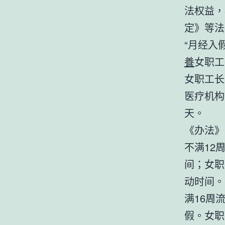
法权益，
定》等法
“月经入
養
女职工
女职工长
医疗机构
天。
《办法》
不满12
间；女职
动时间。
满16周
假。女职