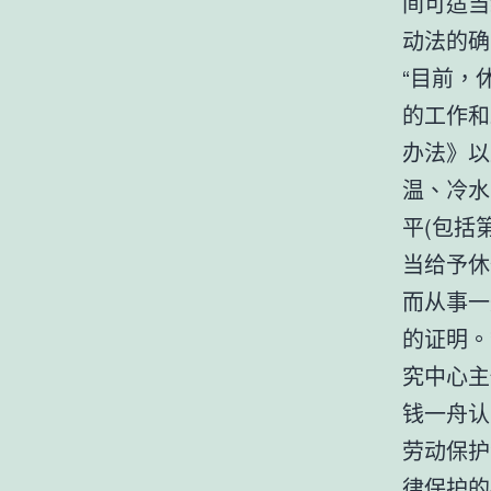
间可适当
动法的确
“目前，
的工作和
办法》以
温、冷水
平(包括
当给予休
而从事一
的证明。
究中心主
钱一舟认
劳动保护
律保护的