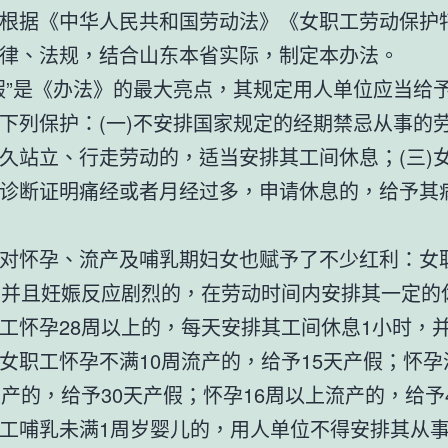
根据《中华人民共和国劳动法》《女职工劳动保护
律、法规，结合山东本省实际，制定本办法。
假”是《办法》的最大亮点，其规定用人单位应当给
下列保护：(一)不安排国家规定的经期禁忌从事的劳
久站立、行走劳动的，适当安排其工间休息；(三)
诊断证明痛经或者月经过多，申请休息的，给予其病
对怀孕、流产及哺乳期妇女也赋予了不少红利：女
周并且妊娠反应剧烈的，在劳动时间内安排其一定的
工怀孕28周以上的，每天安排其工间休息1小时，
女职工怀孕不满10周流产的，给予15天产假；怀孕
流产的，给予30天产假；怀孕16周以上流产的，给予
工哺乳未满1周岁婴儿的，用人单位不得安排其从