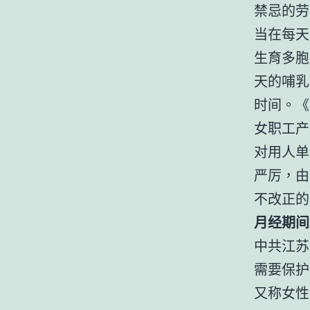
禁忌的劳
当在每天
生育多胞
天的哺乳
时间。《
女职工产
对用人单
严厉，由
不改正的
月经期间
中共江苏
需要保护
又称女性