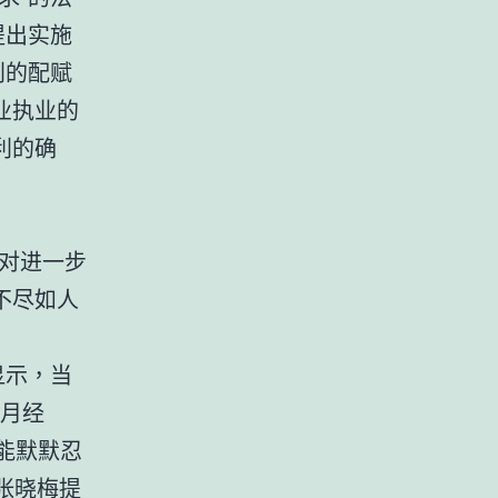
提出实施
利的配赋
业执业的
利的确
对进一步
不尽如人
显示，当
“月经
只能默默忍
员张晓梅提