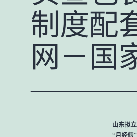
制度配套
网－国
山东拟立
“月经假