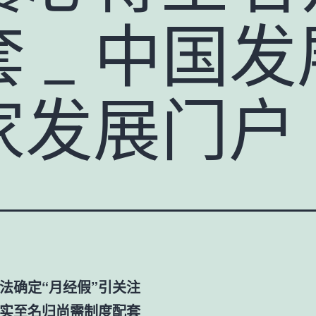
 _ 中国
家发展门户
法确定“月经假”引关注
”实至名归尚需制度配套