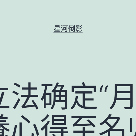
星河倒影
法确定“月
養心得至名