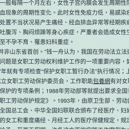
一般每隔一个月左右，女性子宫内膜会发生周期性
血现象的周期性变化。此时女性免疫力低，易感染
处置不当状况易产生痛经、经血排血异常等经期疾
吐腹泻、胸闷烦躁等身心疾症，严重者会造成女性
至不孕不育、罹患妇科重症。
假’并非山东省首创。”钱一舟认为，我国在劳动法立
问题是女职工劳动权利维护工作的一项重要内容，
57年就有专项检查“保护女职工暂行办法”执行情况；
年成立女职工劳动保护委员会，工作职能
包養網
有对女
保护的专项条例；1988年劳动部等就提出要求全国
职工劳动保护规定》。1993年，由原卫生部、劳动
全国总工会、中华全国妇联联合颁布了经医疗、妇
的女工和重度痛经、月经工人的医疗保健规定，规