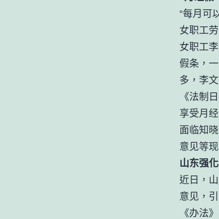
“每月可
女职工劳
女职工李
假条，一
多，李文
《法制日
享受月经
面临知晓
意见等现
山东强化
近日，山
意见，引
《办法》