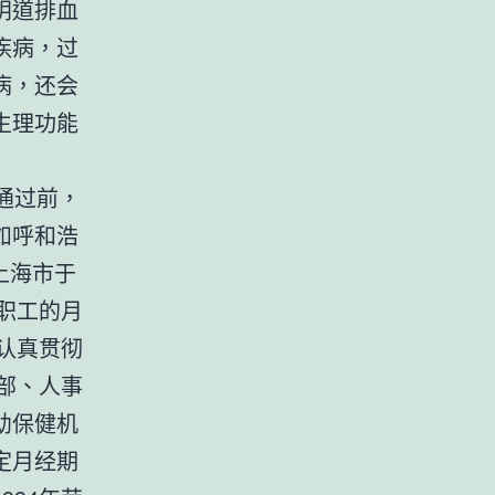
阴道排血
疾病，过
病，还会
生理功能
法通过前，
如呼和浩
上海市于
职工的月
认真贯彻
部、人事
幼保健机
定月经期