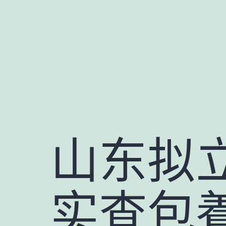
跳
至
主
要
內
容
山东拟立
实查包