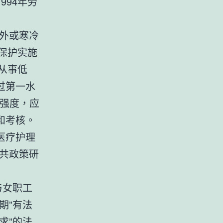
94年劳
外或寒冷
保护实施
从事低
过第一水
动强度，应
和考核。
医疗护理
共政策研
与女职工
期”有法
求”的法