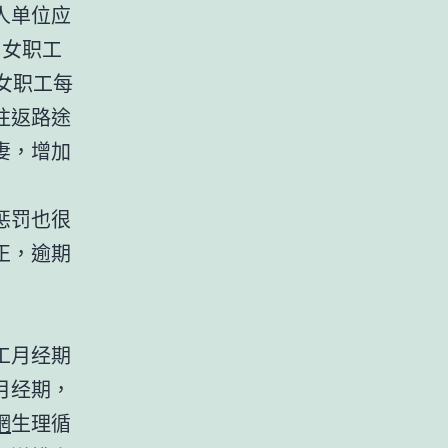
人单位应
；女职工
女职工每
往返路途
妻，增加
惩罚也很
正，逾期
工月经期
月经期，
網
生理循