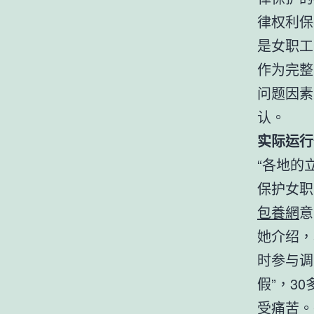
律权利保
是女职工
作为完整
问题因素
认。
实际运行
“各地的
保护女职
包養網
意
她介绍，
时参与调
假”，3
受痛苦。