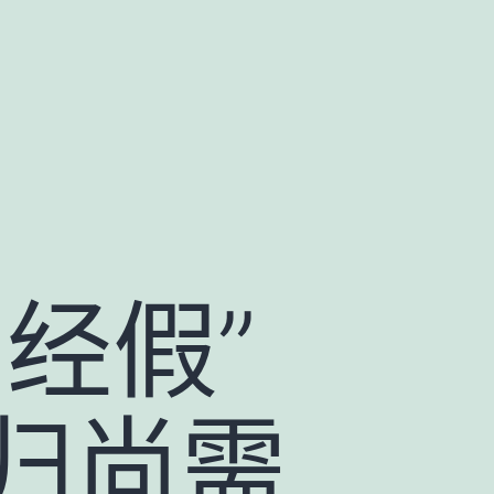
经假”
归尚需