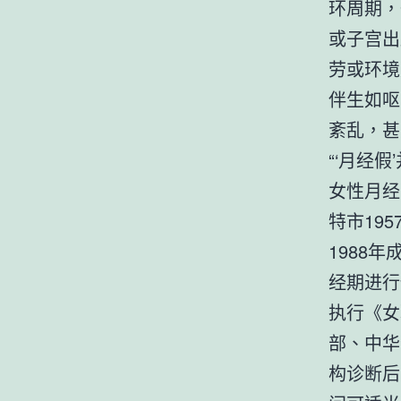
环周期，
或子宫出
劳或环境
伴生如呕
紊乱，甚
“‘月经
女性月经
特市19
1988
经期进行
执行《女
部、中华
构诊断后