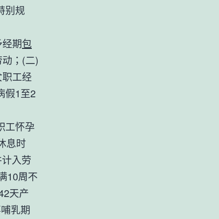
特别规
予经期
包
动；(二)
女职工经
假1至2
职工怀孕
休息时
并计入劳
满10周不
42天产
事哺乳期