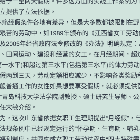
给予一至两天假期。许多这方面的实践工作案例为19
立提供了立法依据。
休痛经假条件各地有差异，但是大多数都被限制在野
艰苦的劳动中，如1989年颁布的《江西省女工劳动
及2005年经省政府法令修改的《办法》明确规定：
、田间运动、建设和经营的女工。在月经期间，超
第一水平)和超过第三水平(包括第三水平)的体力劳
假两到三天，劳动定额相应减少，不影响各类奖励
般普通工作的女性如果想要享受假期，就必须提供
”青岛科技大学法学院副教授、硕士研究生导师、公
任宋敏介绍。
为，这次山东省依据女职工生理期提出“月经假”，
法规条例中已经规定运行的“怀孕期、生育期、哺乳
福利制度，共同构成女职工劳动过程中“四大特殊需